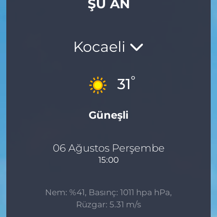
ŞU AN
Gizlilik Sözleşmesi
İletişim
Kocaeli
Künye
°
31
Topluluk Kuralları
Güneşli
Yayın İlkeleri
06 Ağustos Perşembe
15:00
Nem: %41, Basınç: 1011 hpa hPa,
Rüzgar: 5.31 m/s