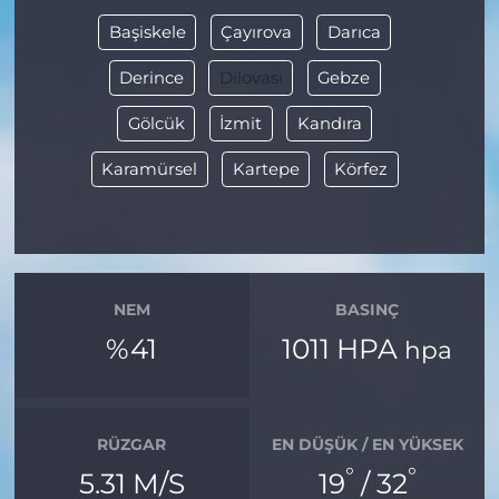
Başiskele
Çayırova
Darıca
Derince
Dilovası
Gebze
Gölcük
İzmit
Kandıra
Karamürsel
Kartepe
Körfez
NEM
BASINÇ
%41
1011 HPA
hpa
RÜZGAR
EN DÜŞÜK / EN YÜKSEK
°
°
5.31 M/S
19
/ 32