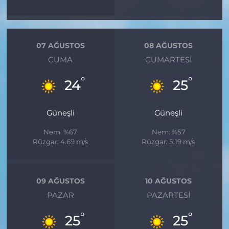
07 AĞUSTOS
08 AĞUSTOS
CUMA
CUMARTESI
°
°
24
25
Güneşli
Güneşli
Nem: %67
Nem: %57
Rüzgar: 4.69 m/s
Rüzgar: 5.19 m/s
09 AĞUSTOS
10 AĞUSTOS
PAZAR
PAZARTESI
°
°
25
25