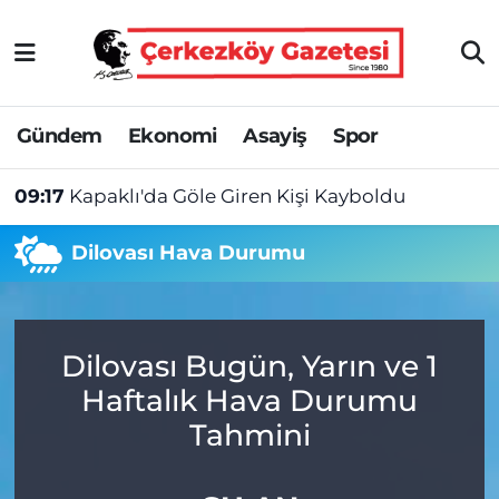
Asayiş
Tekirdağ Nöbetçi Eczaneler
Gündem
Ekonomi
Asayiş
Spor
Ekonomi
Tekirdağ Hava Durumu
09:17
Kapaklı'da Göle Giren Kişi Kayboldu
Gündem
Tekirdağ Namaz Vakitleri
Dilovası Hava Durumu
Haber
Tekirdağ Trafik Yoğunluk Haritası
Kültür&Sanat
Süper Lig Puan Durumu ve Fikstür
Dilovası Bugün, Yarın ve 1
Manşet
Tüm Manşetler
Haftalık Hava Durumu
SAĞLIK
Son Dakika Haberleri
Tahmini
Spor
Haber Arşivi