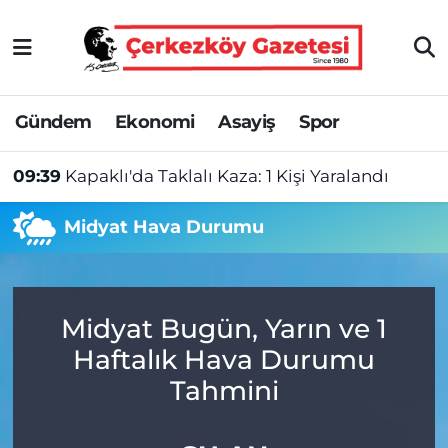
Asayiş
Tekirdağ Nöbetçi Eczaneler
Gündem
Ekonomi
Asayiş
Spor
Ekonomi
Tekirdağ Hava Durumu
09:39
Kapaklı'da Taklalı Kaza: 1 Kişi Yaralandı
Gündem
Tekirdağ Namaz Vakitleri
Midyat Hava Durumu
Haber
Tekirdağ Trafik Yoğunluk Haritası
Kültür&Sanat
Süper Lig Puan Durumu ve Fikstür
Midyat Bugün, Yarın ve 1
Manşet
Tüm Manşetler
Haftalık Hava Durumu
SAĞLIK
Son Dakika Haberleri
Tahmini
Spor
Haber Arşivi