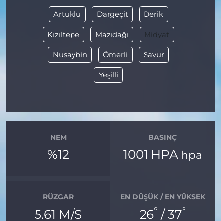
Artuklu
Dargeçit
Derik
Kızıltepe
Mazıdağı
Midyat
Nusaybin
Ömerli
Savur
Yeşilli
NEM
BASINÇ
%12
1001 HPA
hpa
RÜZGAR
EN DÜŞÜK / EN YÜKSEK
°
°
5.61 M/S
26
/ 37