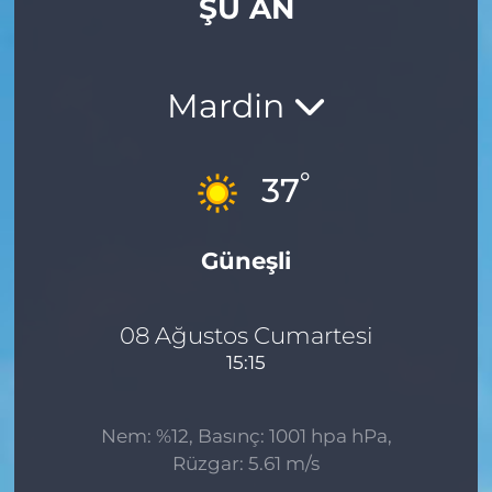
ŞU AN
Gizlilik Sözleşmesi
İletişim
Mardin
Künye
°
37
Topluluk Kuralları
Güneşli
Yayın İlkeleri
08 Ağustos Cumartesi
15:15
Nem: %12, Basınç: 1001 hpa hPa,
Rüzgar: 5.61 m/s