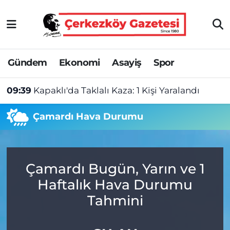
Asayiş
Tekirdağ Nöbetçi Eczaneler
Gündem
Ekonomi
Asayiş
Spor
Ekonomi
Tekirdağ Hava Durumu
09:39
Kapaklı'da Taklalı Kaza: 1 Kişi Yaralandı
Gündem
Tekirdağ Namaz Vakitleri
Çamardı Hava Durumu
Haber
Tekirdağ Trafik Yoğunluk Haritası
Kültür&Sanat
Süper Lig Puan Durumu ve Fikstür
Çamardı Bugün, Yarın ve 1
Manşet
Tüm Manşetler
Haftalık Hava Durumu
SAĞLIK
Son Dakika Haberleri
Tahmini
Spor
Haber Arşivi