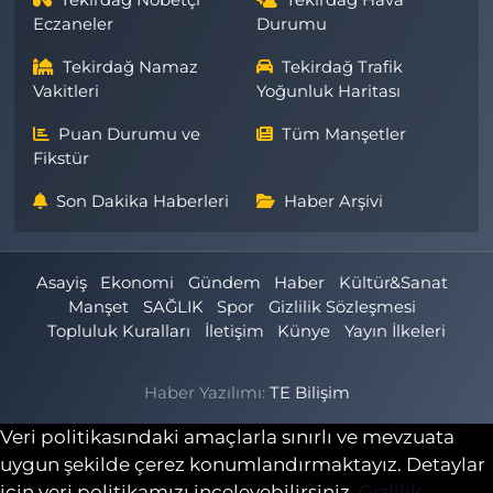
Tekirdağ Nöbetçi
Tekirdağ Hava
Eczaneler
Durumu
Tekirdağ Namaz
Tekirdağ Trafik
Vakitleri
Yoğunluk Haritası
Puan Durumu ve
Tüm Manşetler
Fikstür
Son Dakika Haberleri
Haber Arşivi
Asayiş
Ekonomi
Gündem
Haber
Kültür&Sanat
Manşet
SAĞLIK
Spor
Gizlilik Sözleşmesi
Topluluk Kuralları
İletişim
Künye
Yayın İlkeleri
Haber Yazılımı:
TE Bilişim
Veri politikasındaki amaçlarla sınırlı ve mevzuata
uygun şekilde çerez konumlandırmaktayız. Detaylar
için veri politikamızı inceleyebilirsiniz.
Gizlilik