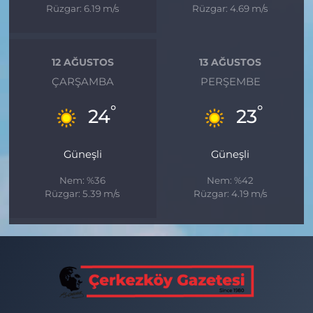
Rüzgar: 6.19 m/s
Rüzgar: 4.69 m/s
12 AĞUSTOS
13 AĞUSTOS
ÇARŞAMBA
PERŞEMBE
°
°
24
23
Güneşli
Güneşli
Nem: %36
Nem: %42
Rüzgar: 5.39 m/s
Rüzgar: 4.19 m/s