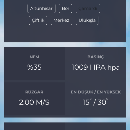
Altunhisar
Bor
Çamardı
Çiftlik
Merkez
Ulukışla
NEM
BASINÇ
%35
1009 HPA
hpa
RÜZGAR
EN DÜŞÜK / EN YÜKSEK
°
°
2.00 M/S
15
/ 30