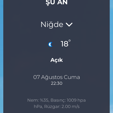
ŞU AN
Gizlilik Sözleşmesi
İletişim
Niğde
Künye
°
18
Topluluk Kuralları
Açık
Yayın İlkeleri
07 Ağustos Cuma
22:30
Nem: %35, Basınç: 1009 hpa
hPa, Rüzgar: 2.00 m/s