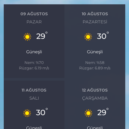
09 AĞUSTOS
10 AĞUSTOS
PAZAR
PAZARTESI
°
°
29
30
Güneşli
Güneşli
Nem: %70
Nem: %58
Rüzgar: 6.19 m/s
Rüzgar: 6.89 m/s
11 AĞUSTOS
12 AĞUSTOS
SALI
ÇARŞAMBA
°
°
30
29
Güneşli
Güneşli