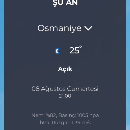
ŞU AN
Gizlilik Sözleşmesi
İletişim
Osmaniye
Künye
°
25
Topluluk Kuralları
Açık
Yayın İlkeleri
08 Ağustos Cumartesi
21:00
Nem: %82, Basınç: 1005 hpa
hPa, Rüzgar: 1.39 m/s