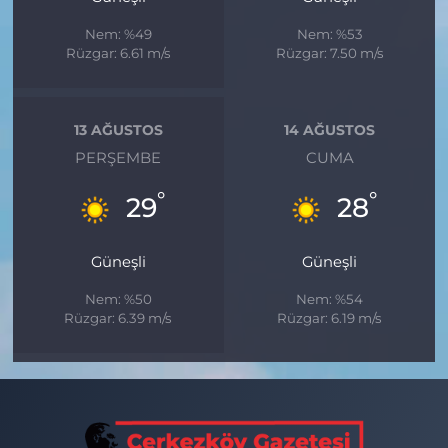
Nem: %49
Nem: %53
Rüzgar: 6.61 m/s
Rüzgar: 7.50 m/s
13 AĞUSTOS
14 AĞUSTOS
PERŞEMBE
CUMA
°
°
29
28
Güneşli
Güneşli
Nem: %50
Nem: %54
Rüzgar: 6.39 m/s
Rüzgar: 6.19 m/s