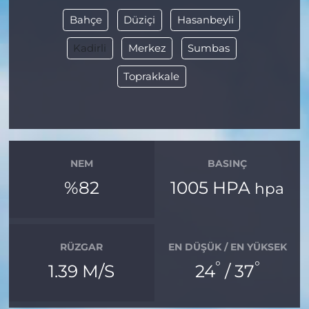
Bahçe
Düziçi
Hasanbeyli
Kadirli
Merkez
Sumbas
Toprakkale
NEM
BASINÇ
%82
1005 HPA
hpa
RÜZGAR
EN DÜŞÜK / EN YÜKSEK
°
°
1.39 M/S
24
/ 37