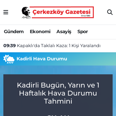
Asayiş
Tekirdağ Nöbetçi Eczaneler
Gündem
Ekonomi
Asayiş
Spor
Ekonomi
Tekirdağ Hava Durumu
09:39
Kapaklı'da Taklalı Kaza: 1 Kişi Yaralandı
Gündem
Tekirdağ Namaz Vakitleri
Kadirli Hava Durumu
Haber
Tekirdağ Trafik Yoğunluk Haritası
Kültür&Sanat
Süper Lig Puan Durumu ve Fikstür
Kadirli Bugün, Yarın ve 1
Manşet
Tüm Manşetler
Haftalık Hava Durumu
SAĞLIK
Son Dakika Haberleri
Tahmini
Spor
Haber Arşivi