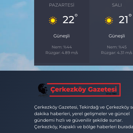
PAZARTESI
SALI
°
°
22
21
Güneşli
Güneşli
Nem: %44
Nem: %45
Rüzgar: 4.89 m/s
Rüzgar: 4.31 m/s
Çerkezköy Gazetesi, Tekirdağ ve Çerkezköy 
dakika haberleri, yerel gelişmeler ve güncel
gündemi hızlı ve güvenilir şekilde sunar.
Çerkezköy, Kapaklı ve bölge haberleri burada