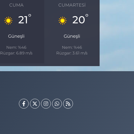
CUMA
CUMARTESI
°
°
21
20
Güneşli
Güneşli
Nem: %46
Nem: %46
Rüzgar: 6.89 m/s
Rüzgar: 3.61 m/s