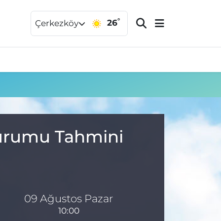
°
26
Çerkezköy
Durumu Tahmini
09 Ağustos Pazar
10:00