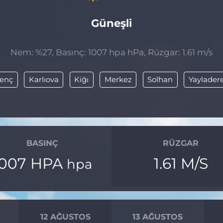
Güneşli
Nem: %27, Basınç: 1007 hpa hPa, Rüzgar: 1.61 m/s
enç
Karlıova
Kiğı
Merkez
Solhan
Yaylader
BASINÇ
RÜZGAR
1007 HPA
1.61 M/S
hpa
12 AĞUSTOS
13 AĞUSTOS