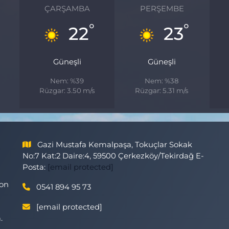
ÇARŞAMBA
PERŞEMBE
°
°
22
23
Güneşli
Güneşli
Nem: %39
Nem: %38
Rüzgar: 3.50 m/s
Rüzgar: 5.31 m/s
Gazi Mustafa Kemalpaşa, Tokuçlar Sokak
No:7 Kat:2 Daire:4, 59500 Çerkezköy/Tekirdağ E-
Posta:
[email protected]
son
0541 894 95 73
[email protected]
.