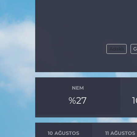
Gizlilik Sözleşmesi
İletişim
Künye
Adaklı
G
Topluluk Kuralları
Yayın İlkeleri
NEM
%27
10 AĞUSTOS
11 AĞUSTOS