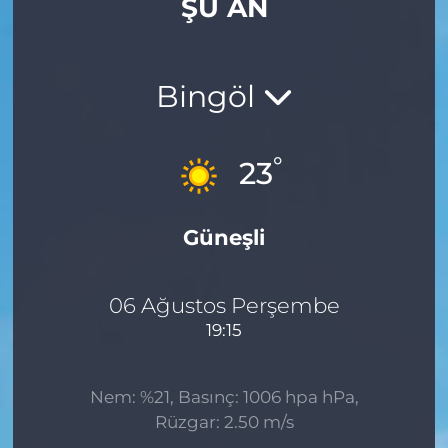
ŞU AN
Gizlilik Sözleşmesi
İletişim
Bingöl
Künye
°
23
Topluluk Kuralları
Güneşli
Yayın İlkeleri
06 Ağustos Perşembe
19:15
Nem: %21, Basınç: 1006 hpa hPa,
Rüzgar: 2.50 m/s