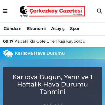
Asayiş
Tekirdağ Nöbetçi Eczaneler
Gündem
Ekonomi
Asayiş
Spor
Ekonomi
Tekirdağ Hava Durumu
09:17
Kapaklı'da Göle Giren Kişi Kayboldu
Gündem
Tekirdağ Namaz Vakitleri
Karlıova Hava Durumu
Haber
Tekirdağ Trafik Yoğunluk Haritası
Kültür&Sanat
Süper Lig Puan Durumu ve Fikstür
Karlıova Bugün, Yarın ve 1
Manşet
Tüm Manşetler
Haftalık Hava Durumu
SAĞLIK
Son Dakika Haberleri
Tahmini
Spor
Haber Arşivi