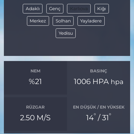
Adaklı
Genç
Karlıova
Kiğı
Merkez
Solhan
Yayladere
Yedisu
NEM
BASINÇ
%21
1006 HPA
hpa
RÜZGAR
EN DÜŞÜK / EN YÜKSEK
°
°
2.50 M/S
14
/ 31