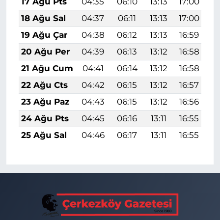
17 Ağu Pts
04:35
06:10
13:13
17:00
2
18 Ağu Sal
04:37
06:11
13:13
17:00
2
19 Ağu Çar
04:38
06:12
13:13
16:59
2
20 Ağu Per
04:39
06:13
13:12
16:58
2
21 Ağu Cum
04:41
06:14
13:12
16:58
2
22 Ağu Cts
04:42
06:15
13:12
16:57
1
23 Ağu Paz
04:43
06:15
13:12
16:56
1
24 Ağu Pts
04:45
06:16
13:11
16:55
1
25 Ağu Sal
04:46
06:17
13:11
16:55
1