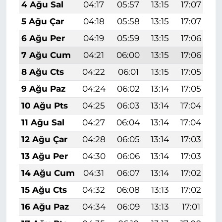
4 Ağu Sal
04:17
05:57
13:15
17:07
2
5 Ağu Çar
04:18
05:58
13:15
17:07
2
6 Ağu Per
04:19
05:59
13:15
17:06
2
7 Ağu Cum
04:21
06:00
13:15
17:06
2
8 Ağu Cts
04:22
06:01
13:15
17:05
2
9 Ağu Paz
04:24
06:02
13:14
17:05
2
10 Ağu Pts
04:25
06:03
13:14
17:04
2
11 Ağu Sal
04:27
06:04
13:14
17:04
2
12 Ağu Çar
04:28
06:05
13:14
17:03
2
13 Ağu Per
04:30
06:06
13:14
17:03
2
14 Ağu Cum
04:31
06:07
13:14
17:02
2
15 Ağu Cts
04:32
06:08
13:13
17:02
2
16 Ağu Paz
04:34
06:09
13:13
17:01
2