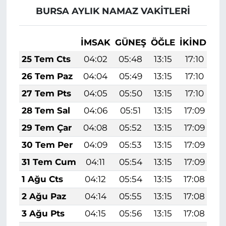
BURSA AYLIK NAMAZ VAKITLERI
İMSAK
GÜNEŞ
ÖĞLE
İKINDI
A
25 Tem Cts
04:02
05:48
13:15
17:10
2
26 Tem Paz
04:04
05:49
13:15
17:10
2
27 Tem Pts
04:05
05:50
13:15
17:10
2
28 Tem Sal
04:06
05:51
13:15
17:09
2
29 Tem Çar
04:08
05:52
13:15
17:09
2
30 Tem Per
04:09
05:53
13:15
17:09
2
31 Tem Cum
04:11
05:54
13:15
17:09
2
1 Ağu Cts
04:12
05:54
13:15
17:08
2
2 Ağu Paz
04:14
05:55
13:15
17:08
2
3 Ağu Pts
04:15
05:56
13:15
17:08
2