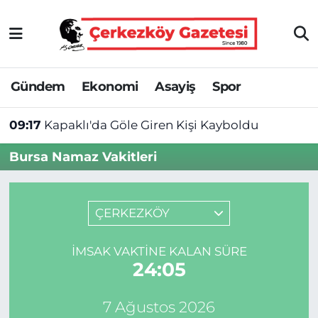
Asayiş
Tekirdağ Nöbetçi Eczaneler
Gündem
Ekonomi
Asayiş
Spor
Ekonomi
Tekirdağ Hava Durumu
09:17
Kapaklı'da Göle Giren Kişi Kayboldu
Gündem
Tekirdağ Namaz Vakitleri
Bursa Namaz Vakitleri
Haber
Tekirdağ Trafik Yoğunluk Haritası
Kültür&Sanat
Süper Lig Puan Durumu ve Fikstür
ÇERKEZKÖY
Manşet
Tüm Manşetler
İMSAK VAKTINE KALAN SÜRE
24:04
SAĞLIK
Son Dakika Haberleri
7 Ağustos 2026
Spor
Haber Arşivi