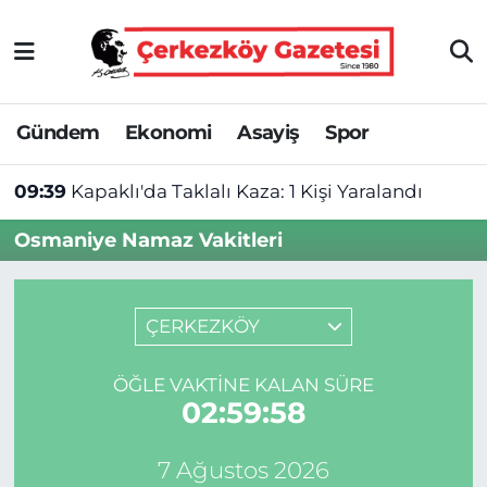
Asayiş
Tekirdağ Nöbetçi Eczaneler
Gündem
Ekonomi
Asayiş
Spor
Ekonomi
Tekirdağ Hava Durumu
09:39
Kapaklı'da Taklalı Kaza: 1 Kişi Yaralandı
Gündem
Tekirdağ Namaz Vakitleri
Osmaniye Namaz Vakitleri
Haber
Tekirdağ Trafik Yoğunluk Haritası
Kültür&Sanat
Süper Lig Puan Durumu ve Fikstür
ÇERKEZKÖY
Manşet
Tüm Manşetler
ÖĞLE VAKTINE KALAN SÜRE
02:59:58
SAĞLIK
Son Dakika Haberleri
7 Ağustos 2026
Spor
Haber Arşivi