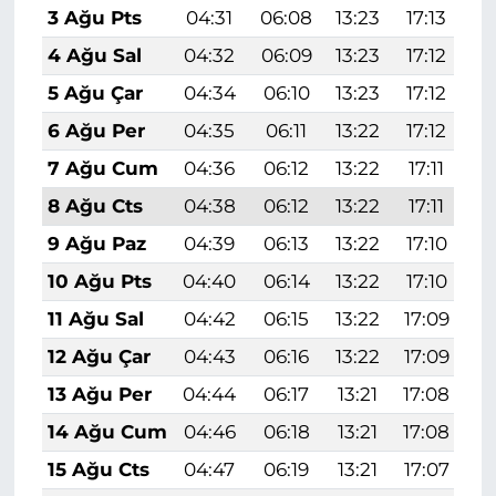
3 Ağu Pts
04:31
06:08
13:23
17:13
2
4 Ağu Sal
04:32
06:09
13:23
17:12
2
5 Ağu Çar
04:34
06:10
13:23
17:12
2
6 Ağu Per
04:35
06:11
13:22
17:12
2
7 Ağu Cum
04:36
06:12
13:22
17:11
2
8 Ağu Cts
04:38
06:12
13:22
17:11
2
9 Ağu Paz
04:39
06:13
13:22
17:10
2
10 Ağu Pts
04:40
06:14
13:22
17:10
2
11 Ağu Sal
04:42
06:15
13:22
17:09
2
12 Ağu Çar
04:43
06:16
13:22
17:09
2
13 Ağu Per
04:44
06:17
13:21
17:08
2
14 Ağu Cum
04:46
06:18
13:21
17:08
2
15 Ağu Cts
04:47
06:19
13:21
17:07
2