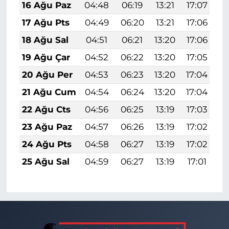
16 Ağu Paz
04:48
06:19
13:21
17:07
2
17 Ağu Pts
04:49
06:20
13:21
17:06
2
18 Ağu Sal
04:51
06:21
13:20
17:06
2
19 Ağu Çar
04:52
06:22
13:20
17:05
2
20 Ağu Per
04:53
06:23
13:20
17:04
2
21 Ağu Cum
04:54
06:24
13:20
17:04
2
22 Ağu Cts
04:56
06:25
13:19
17:03
2
23 Ağu Paz
04:57
06:26
13:19
17:02
2
24 Ağu Pts
04:58
06:27
13:19
17:02
2
25 Ağu Sal
04:59
06:27
13:19
17:01
2