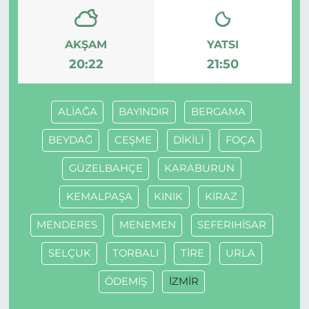
AKŞAM
YATSI
20:22
21:50
ALİAĞA
BAYINDIR
BERGAMA
BEYDAĞ
CEŞME
DİKİLİ
FOÇA
GÜZELBAHÇE
KARABURUN
KEMALPAŞA
KINIK
KİRAZ
MENDERES
MENEMEN
SEFERIHİSAR
SELÇUK
TORBALI
TİRE
URLA
ÖDEMİŞ
İZMİR