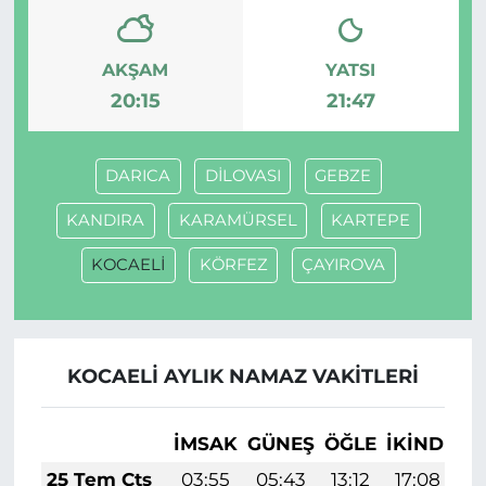
AKŞAM
YATSI
20:15
21:47
DARICA
DİLOVASI
GEBZE
KANDIRA
KARAMÜRSEL
KARTEPE
KOCAELİ
KÖRFEZ
ÇAYIROVA
KOCAELİ AYLIK NAMAZ VAKITLERI
İMSAK
GÜNEŞ
ÖĞLE
İKINDI
A
25 Tem Cts
03:55
05:43
13:12
17:08
2