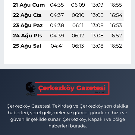
21 Ağu Cum
04:35
06:09
13:09
16:55
1
22 Ağu Cts
04:37
06:10
13:08
16:54
1
23 Ağu Paz
04:38
06:11
13:08
16:53
1
24 Ağu Pts
04:39
06:12
13:08
16:52
1
25 Ağu Sal
04:41
06:13
13:08
16:52
1
Çerkezköy Gazetesi, Tekirdağ ve Çerkezköy son dakika
haberleri, yerel gelişmeler ve güncel gündemi hızlı ve
güvenilir şekilde sunar. Çerkezköy, Kapaklı ve bölge
haberleri burada.