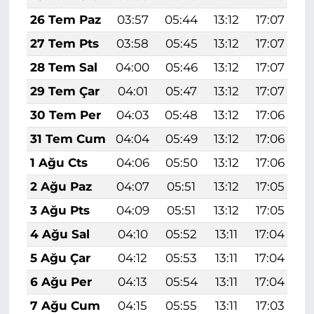
26 Tem Paz
03:57
05:44
13:12
17:07
2
27 Tem Pts
03:58
05:45
13:12
17:07
2
28 Tem Sal
04:00
05:46
13:12
17:07
2
29 Tem Çar
04:01
05:47
13:12
17:07
2
30 Tem Per
04:03
05:48
13:12
17:06
2
31 Tem Cum
04:04
05:49
13:12
17:06
2
1 Ağu Cts
04:06
05:50
13:12
17:06
2
2 Ağu Paz
04:07
05:51
13:12
17:05
2
3 Ağu Pts
04:09
05:51
13:12
17:05
2
4 Ağu Sal
04:10
05:52
13:11
17:04
2
5 Ağu Çar
04:12
05:53
13:11
17:04
2
6 Ağu Per
04:13
05:54
13:11
17:04
2
7 Ağu Cum
04:15
05:55
13:11
17:03
2