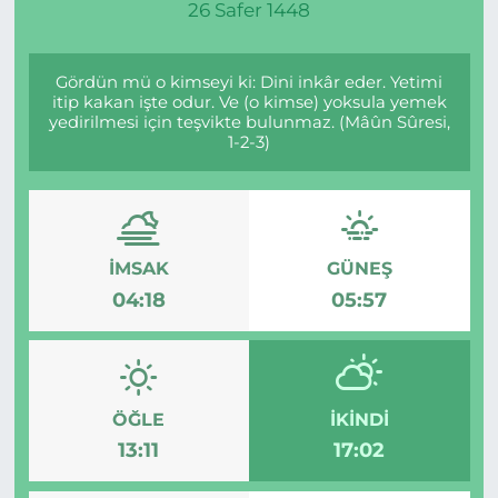
26 Safer 1448
Gizlilik Sözleşmesi
Gördün mü o kimseyi ki: Dini inkâr eder. Yetimi
İletişim
itip kakan işte odur. Ve (o kimse) yoksula yemek
yedirilmesi için teşvikte bulunmaz. (Mâûn Sûresi,
1-2-3)
Künye
Topluluk Kuralları
Yayın İlkeleri
İMSAK
GÜNEŞ
04:18
05:57
ÖĞLE
İKINDI
13:11
17:02