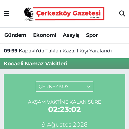
Asayiş
Tekirdağ Nöbetçi Eczaneler
Gündem
Ekonomi
Asayiş
Spor
Ekonomi
Tekirdağ Hava Durumu
09:39
Kapaklı'da Taklalı Kaza: 1 Kişi Yaralandı
Gündem
Tekirdağ Namaz Vakitleri
Kocaeli Namaz Vakitleri
Haber
Tekirdağ Trafik Yoğunluk Haritası
Kültür&Sanat
Süper Lig Puan Durumu ve Fikstür
ÇERKEZKÖY
Manşet
Tüm Manşetler
AKŞAM VAKTINE KALAN SÜRE
02:23:02
SAĞLIK
Son Dakika Haberleri
9 Ağustos 2026
Spor
Haber Arşivi