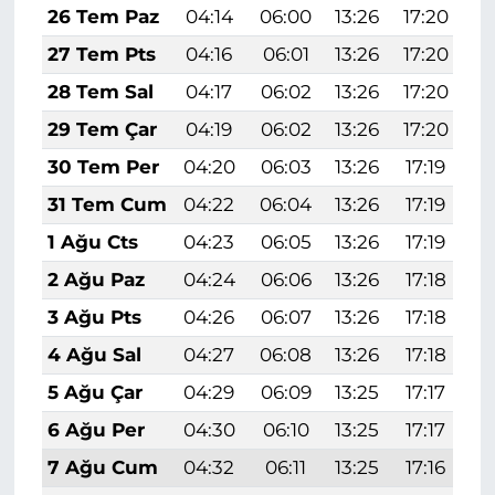
26 Tem Paz
04:14
06:00
13:26
17:20
2
27 Tem Pts
04:16
06:01
13:26
17:20
2
28 Tem Sal
04:17
06:02
13:26
17:20
2
29 Tem Çar
04:19
06:02
13:26
17:20
2
30 Tem Per
04:20
06:03
13:26
17:19
2
31 Tem Cum
04:22
06:04
13:26
17:19
2
1 Ağu Cts
04:23
06:05
13:26
17:19
2
2 Ağu Paz
04:24
06:06
13:26
17:18
2
3 Ağu Pts
04:26
06:07
13:26
17:18
2
4 Ağu Sal
04:27
06:08
13:26
17:18
2
5 Ağu Çar
04:29
06:09
13:25
17:17
2
6 Ağu Per
04:30
06:10
13:25
17:17
2
7 Ağu Cum
04:32
06:11
13:25
17:16
2