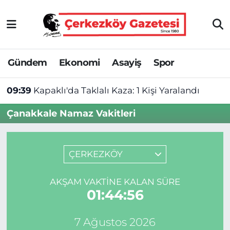
Asayiş
Tekirdağ Nöbetçi Eczaneler
Gündem
Ekonomi
Asayiş
Spor
Ekonomi
Tekirdağ Hava Durumu
09:39
Kapaklı'da Taklalı Kaza: 1 Kişi Yaralandı
Gündem
Tekirdağ Namaz Vakitleri
Çanakkale Namaz Vakitleri
Haber
Tekirdağ Trafik Yoğunluk Haritası
Kültür&Sanat
Süper Lig Puan Durumu ve Fikstür
ÇERKEZKÖY
Manşet
Tüm Manşetler
AKŞAM VAKTINE KALAN SÜRE
01:44:55
SAĞLIK
Son Dakika Haberleri
7 Ağustos 2026
Spor
Haber Arşivi