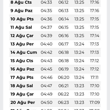
8 Ağu Cts
04:33
06:12
13:25
17:16
2
9 Ağu Paz
04:35
06:13
13:25
17:16
2
10 Ağu Pts
04:36
06:14
13:25
17:15
2
11 Ağu Sal
04:37
06:15
13:25
17:15
2
12 Ağu Çar
04:39
06:16
13:25
17:14
2
13 Ağu Per
04:40
06:17
13:24
17:13
2
14 Ağu Cum
04:42
06:18
13:24
17:13
2
15 Ağu Cts
04:43
06:18
13:24
17:12
2
16 Ağu Paz
04:45
06:19
13:24
17:12
2
17 Ağu Pts
04:46
06:20
13:24
17:11
2
18 Ağu Sal
04:47
06:21
13:23
17:10
2
19 Ağu Çar
04:49
06:22
13:23
17:10
2
20 Ağu Per
04:50
06:23
13:23
17:09
2