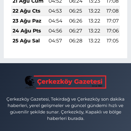
21 Ağu Cum
04:52
06:24
13:23
17:08
2
22 Ağu Cts
04:53
06:25
13:22
17:08
2
23 Ağu Paz
04:54
06:26
13:22
17:07
2
24 Ağu Pts
04:56
06:27
13:22
17:06
2
25 Ağu Sal
04:57
06:28
13:22
17:05
2
Çerkezköy Gazetesi, Tekirdağ ve Çerkezköy son dakika
haberleri, yerel gelişmeler ve güncel gündemi hızlı ve
güvenilir şekilde sunar. Çerkezköy, Kapaklı ve bölge
haberleri burada.