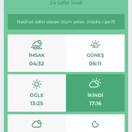
24 Safer 1448
Gizlilik Sözleşmesi
Nasihat edici olarak ölüm yeter. (Hadis-i şerif)
İletişim
Künye
İMSAK
GÜNEŞ
Topluluk Kuralları
04:32
06:11
Yayın İlkeleri
ÖĞLE
İKINDI
13:25
17:16