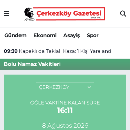
Asayiş
Tekirdağ Nöbetçi Eczaneler
Gündem
Ekonomi
Asayiş
Spor
Ekonomi
Tekirdağ Hava Durumu
09:39
Kapaklı'da Taklalı Kaza: 1 Kişi Yaralandı
Gündem
Tekirdağ Namaz Vakitleri
Bolu Namaz Vakitleri
Haber
Tekirdağ Trafik Yoğunluk Haritası
Kültür&Sanat
Süper Lig Puan Durumu ve Fikstür
ÇERKEZKÖY
Manşet
Tüm Manşetler
ÖĞLE VAKTINE KALAN SÜRE
16:11
SAĞLIK
Son Dakika Haberleri
8 Ağustos 2026
Spor
Haber Arşivi