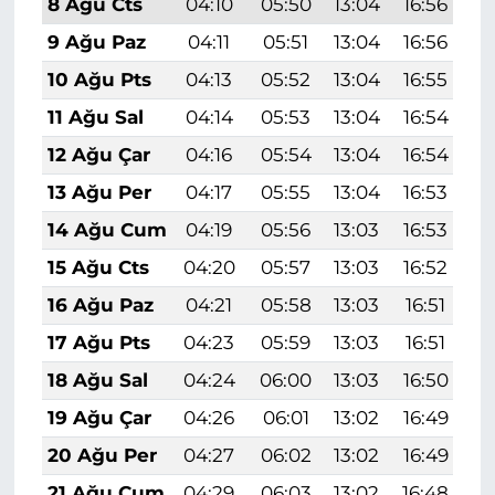
8 Ağu Cts
04:10
05:50
13:04
16:56
2
9 Ağu Paz
04:11
05:51
13:04
16:56
2
10 Ağu Pts
04:13
05:52
13:04
16:55
2
11 Ağu Sal
04:14
05:53
13:04
16:54
2
12 Ağu Çar
04:16
05:54
13:04
16:54
2
13 Ağu Per
04:17
05:55
13:04
16:53
2
14 Ağu Cum
04:19
05:56
13:03
16:53
2
15 Ağu Cts
04:20
05:57
13:03
16:52
2
16 Ağu Paz
04:21
05:58
13:03
16:51
1
17 Ağu Pts
04:23
05:59
13:03
16:51
1
18 Ağu Sal
04:24
06:00
13:03
16:50
1
19 Ağu Çar
04:26
06:01
13:02
16:49
1
20 Ağu Per
04:27
06:02
13:02
16:49
1
21 Ağu Cum
04:29
06:03
13:02
16:48
1