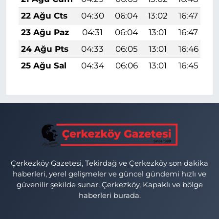
22 Ağu Cts
04:30
06:04
13:02
16:47
1
23 Ağu Paz
04:31
06:04
13:01
16:47
1
24 Ağu Pts
04:33
06:05
13:01
16:46
1
25 Ağu Sal
04:34
06:06
13:01
16:45
1
Çerkezköy Gazetesi, Tekirdağ ve Çerkezköy son dakika
haberleri, yerel gelişmeler ve güncel gündemi hızlı ve
güvenilir şekilde sunar. Çerkezköy, Kapaklı ve bölge
haberleri burada.