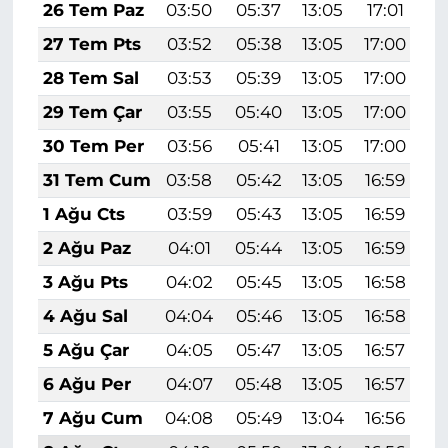
26 Tem Paz
03:50
05:37
13:05
17:01
2
27 Tem Pts
03:52
05:38
13:05
17:00
2
28 Tem Sal
03:53
05:39
13:05
17:00
2
29 Tem Çar
03:55
05:40
13:05
17:00
2
30 Tem Per
03:56
05:41
13:05
17:00
2
31 Tem Cum
03:58
05:42
13:05
16:59
2
1 Ağu Cts
03:59
05:43
13:05
16:59
2
2 Ağu Paz
04:01
05:44
13:05
16:59
2
3 Ağu Pts
04:02
05:45
13:05
16:58
2
4 Ağu Sal
04:04
05:46
13:05
16:58
2
5 Ağu Çar
04:05
05:47
13:05
16:57
2
6 Ağu Per
04:07
05:48
13:05
16:57
2
7 Ağu Cum
04:08
05:49
13:04
16:56
2