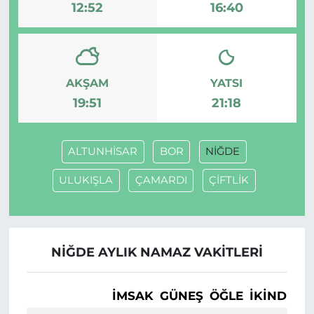
12:52
16:40
AKŞAM
YATSI
19:51
21:18
ALTUNHİSAR
BOR
NİĞDE
ULUKIŞLA
ÇAMARDI
ÇİFTLİK
NİĞDE AYLIK NAMAZ VAKITLERI
İMSAK
GÜNEŞ
ÖĞLE
İKINDI
A