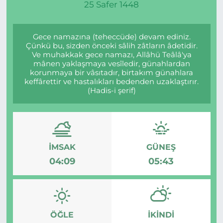
25 Safer 1448
Gizlilik Sözleşmesi
Gece namazına (teheccüde) devam ediniz.
İletişim
Çünkü bu, sizden önceki sâlih zâtların âdetidir.
Ve muhakkak gece namazı, Allâhü Teâlâ'ya
mânen yaklaşmaya vesîledir, günahlardan
Künye
korunmaya bir vâsıtadır, birtakım günahlara
keffârettir ve hastalıkları bedenden uzaklaştırır.
(Hadis-i şerif)
Topluluk Kuralları
Yayın İlkeleri
İMSAK
GÜNEŞ
04:09
05:43
ÖĞLE
İKINDI