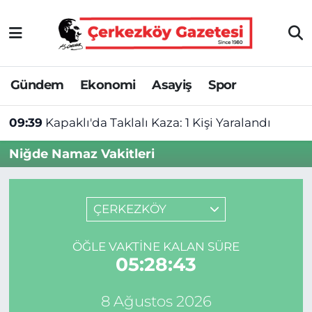
Asayiş
Tekirdağ Nöbetçi Eczaneler
Gündem
Ekonomi
Asayiş
Spor
Ekonomi
Tekirdağ Hava Durumu
09:39
Kapaklı'da Taklalı Kaza: 1 Kişi Yaralandı
Gündem
Tekirdağ Namaz Vakitleri
Niğde Namaz Vakitleri
Haber
Tekirdağ Trafik Yoğunluk Haritası
Kültür&Sanat
Süper Lig Puan Durumu ve Fikstür
ÇERKEZKÖY
Manşet
Tüm Manşetler
ÖĞLE VAKTINE KALAN SÜRE
05:28:43
SAĞLIK
Son Dakika Haberleri
8 Ağustos 2026
Spor
Haber Arşivi