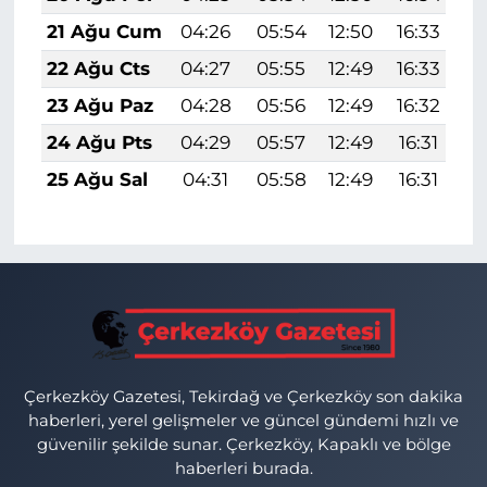
21 Ağu Cum
04:26
05:54
12:50
16:33
1
22 Ağu Cts
04:27
05:55
12:49
16:33
1
23 Ağu Paz
04:28
05:56
12:49
16:32
1
24 Ağu Pts
04:29
05:57
12:49
16:31
1
25 Ağu Sal
04:31
05:58
12:49
16:31
1
Çerkezköy Gazetesi, Tekirdağ ve Çerkezköy son dakika
haberleri, yerel gelişmeler ve güncel gündemi hızlı ve
güvenilir şekilde sunar. Çerkezköy, Kapaklı ve bölge
haberleri burada.