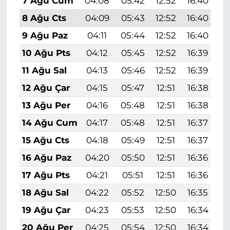
7 Ağu Cum
04:08
05:42
12:52
16:40
1
8 Ağu Cts
04:09
05:43
12:52
16:40
1
9 Ağu Paz
04:11
05:44
12:52
16:40
1
10 Ağu Pts
04:12
05:45
12:52
16:39
1
11 Ağu Sal
04:13
05:46
12:52
16:39
1
12 Ağu Çar
04:15
05:47
12:51
16:38
1
13 Ağu Per
04:16
05:48
12:51
16:38
1
14 Ağu Cum
04:17
05:48
12:51
16:37
1
15 Ağu Cts
04:18
05:49
12:51
16:37
1
16 Ağu Paz
04:20
05:50
12:51
16:36
1
17 Ağu Pts
04:21
05:51
12:51
16:36
1
18 Ağu Sal
04:22
05:52
12:50
16:35
1
19 Ağu Çar
04:23
05:53
12:50
16:34
1
20 Ağu Per
04:25
05:54
12:50
16:34
1