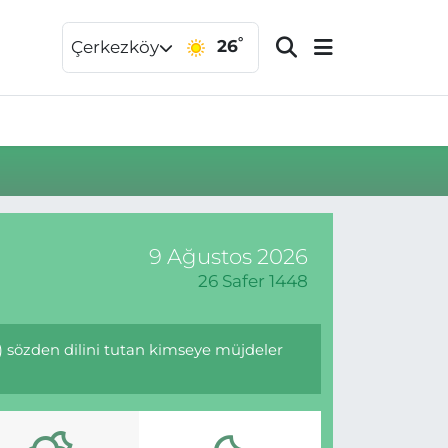
°
26
Çerkezköy
9 Ağustos 2026
26 Safer 1448
z) sözden dilini tutan kimseye müjdeler