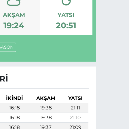
AKŞAM
YATSI
19:24
20:51
SASON
RI
İKINDI
AKŞAM
YATSI
16:18
19:38
21:11
16:18
19:38
21:10
16:18
19:37
21:09