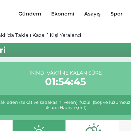
Gündem
Ekonomi
Asayiş
Spor
lı'da Taklalı Kaza: 1 Kişi Yaralandı
ri
İKINDI VAKTINE KALAN SÜRE
01:54:44
infâk eden (zekât ve sadakasını veren), fuzûlî (boş ve lüzumsu
olsun. (Hadis-i şerif)