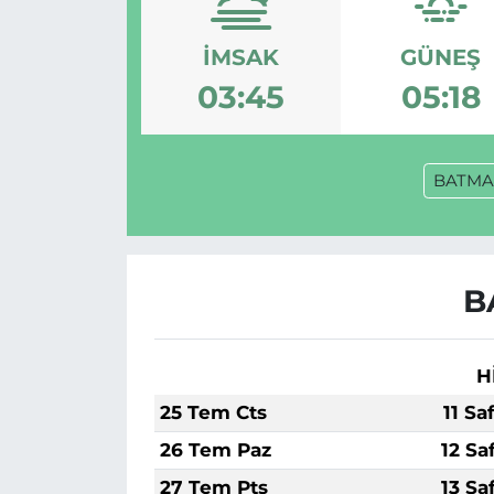
Gizlilik Sözleşmesi
İMSAK
GÜNEŞ
03:45
05:18
İletişim
Künye
BATM
Topluluk Kuralları
Yayın İlkeleri
B
H
25 Tem Cts
11 Sa
26 Tem Paz
12 Sa
27 Tem Pts
13 Sa