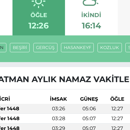
ÖĞLE
İKINDI
12:26
16:14
AN
BEŞİRİ
GERCÜŞ
HASANKEYF
KOZLUK
ATMAN AYLIK NAMAZ VAKITLE
İCRİ
İMSAK
GÜNEŞ
ÖĞLE
fer 1448
03:26
05:06
12:27
fer 1448
03:28
05:07
12:27
fer 1448
03:29
05:07
12:27