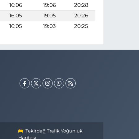
16:06
19:06
20:28
16:05
19:05
20:26
16:05
19:03
20:25
Tekirdağ Trafik Yoğunluk
Haritası