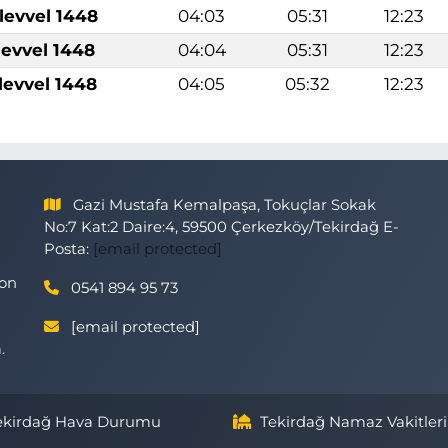
levvel 1448
04:03
05:31
12:23
levvel 1448
04:04
05:31
12:23
levvel 1448
04:05
05:32
12:23
Gazi Mustafa Kemalpaşa, Tokuçlar Sokak
No:7 Kat:2 Daire:4, 59500 Çerkezköy/Tekirdağ E-
Posta:
[email protected]
son
0541 894 95 73
[email protected]
.
ekirdağ Hava Durumu
Tekirdağ Namaz Vakitleri