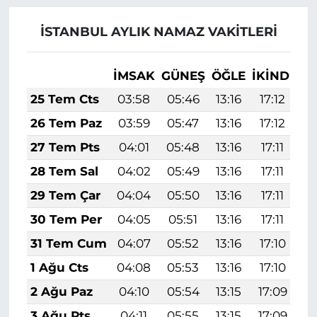
İSTANBUL AYLIK NAMAZ VAKITLERI
İMSAK
GÜNEŞ
ÖĞLE
İKINDI
A
25 Tem Cts
03:58
05:46
13:16
17:12
2
26 Tem Paz
03:59
05:47
13:16
17:12
2
27 Tem Pts
04:01
05:48
13:16
17:11
2
28 Tem Sal
04:02
05:49
13:16
17:11
2
29 Tem Çar
04:04
05:50
13:16
17:11
2
30 Tem Per
04:05
05:51
13:16
17:11
2
31 Tem Cum
04:07
05:52
13:16
17:10
2
1 Ağu Cts
04:08
05:53
13:16
17:10
2
2 Ağu Paz
04:10
05:54
13:15
17:09
2
3 Ağu Pts
04:11
05:55
13:15
17:09
2