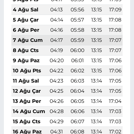
4 Ağu Sal
04:13
05:56
13:15
17:09
2
5 Ağu Çar
04:14
05:57
13:15
17:08
2
6 Ağu Per
04:16
05:58
13:15
17:08
2
7 Ağu Cum
04:17
05:59
13:15
17:07
2
8 Ağu Cts
04:19
06:00
13:15
17:07
2
9 Ağu Paz
04:20
06:01
13:15
17:06
2
10 Ağu Pts
04:22
06:02
13:15
17:06
2
11 Ağu Sal
04:23
06:03
13:14
17:05
2
12 Ağu Çar
04:25
06:04
13:14
17:05
2
13 Ağu Per
04:26
06:05
13:14
17:04
2
14 Ağu Cum
04:28
06:06
13:14
17:03
2
15 Ağu Cts
04:29
06:07
13:14
17:03
2
16 Ağu Paz
04:31
06:08
13:14
17:02
2