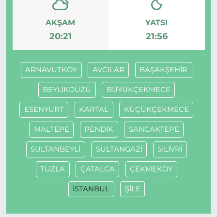
AKŞAM
YATSI
20:21
21:56
ARNAVUTKOY
AVCILAR
BAŞAKŞEHİR
BEYLİKDÜZÜ
BÜYÜKÇEKMECE
ESENYURT
KARTAL
KÜÇÜKÇEKMECE
MALTEPE
PENDİK
SANCAKTEPE
SULTANBEYLİ
SULTANGAZİ
SİLİVRİ
TUZLA
ÇATALCA
ÇEKMEKÖY
İSTANBUL
ŞİLE