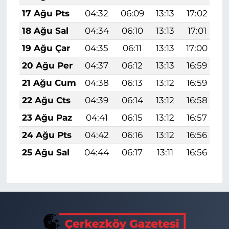
17 Ağu Pts
04:32
06:09
13:13
17:02
2
18 Ağu Sal
04:34
06:10
13:13
17:01
2
19 Ağu Çar
04:35
06:11
13:13
17:00
2
20 Ağu Per
04:37
06:12
13:13
16:59
2
21 Ağu Cum
04:38
06:13
13:12
16:59
2
22 Ağu Cts
04:39
06:14
13:12
16:58
2
23 Ağu Paz
04:41
06:15
13:12
16:57
1
24 Ağu Pts
04:42
06:16
13:12
16:56
1
25 Ağu Sal
04:44
06:17
13:11
16:56
1