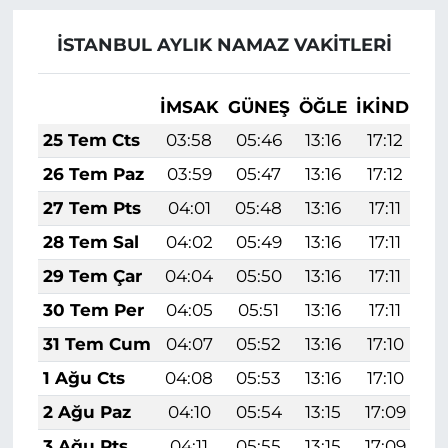
İSTANBUL AYLIK NAMAZ VAKITLERI
İMSAK
GÜNEŞ
ÖĞLE
İKINDI
A
25 Tem Cts
03:58
05:46
13:16
17:12
2
26 Tem Paz
03:59
05:47
13:16
17:12
2
27 Tem Pts
04:01
05:48
13:16
17:11
2
28 Tem Sal
04:02
05:49
13:16
17:11
2
29 Tem Çar
04:04
05:50
13:16
17:11
2
30 Tem Per
04:05
05:51
13:16
17:11
2
31 Tem Cum
04:07
05:52
13:16
17:10
2
1 Ağu Cts
04:08
05:53
13:16
17:10
2
2 Ağu Paz
04:10
05:54
13:15
17:09
2
3 Ağu Pts
04:11
05:55
13:15
17:09
2