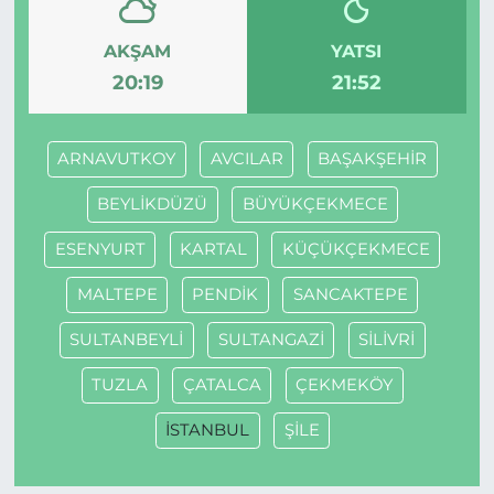
AKŞAM
YATSI
20:19
21:52
ARNAVUTKOY
AVCILAR
BAŞAKŞEHİR
BEYLİKDÜZÜ
BÜYÜKÇEKMECE
ESENYURT
KARTAL
KÜÇÜKÇEKMECE
MALTEPE
PENDİK
SANCAKTEPE
SULTANBEYLİ
SULTANGAZİ
SİLİVRİ
TUZLA
ÇATALCA
ÇEKMEKÖY
İSTANBUL
ŞİLE