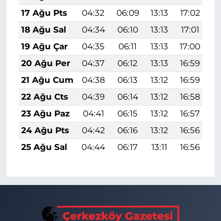
17 Ağu Pts
04:32
06:09
13:13
17:02
2
18 Ağu Sal
04:34
06:10
13:13
17:01
2
19 Ağu Çar
04:35
06:11
13:13
17:00
2
20 Ağu Per
04:37
06:12
13:13
16:59
2
21 Ağu Cum
04:38
06:13
13:12
16:59
2
22 Ağu Cts
04:39
06:14
13:12
16:58
2
23 Ağu Paz
04:41
06:15
13:12
16:57
1
24 Ağu Pts
04:42
06:16
13:12
16:56
1
25 Ağu Sal
04:44
06:17
13:11
16:56
1