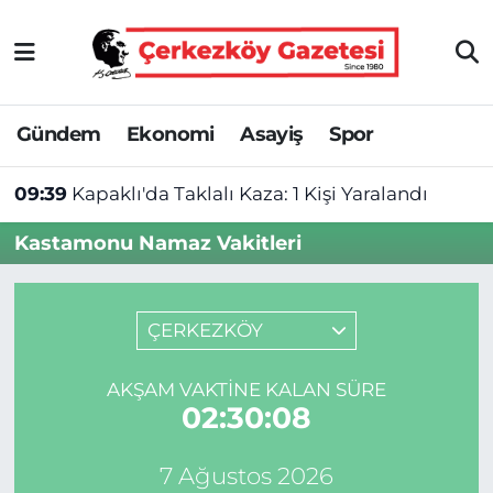
Asayiş
Tekirdağ Nöbetçi Eczaneler
Gündem
Ekonomi
Asayiş
Spor
Ekonomi
Tekirdağ Hava Durumu
09:39
Kapaklı'da Taklalı Kaza: 1 Kişi Yaralandı
Gündem
Tekirdağ Namaz Vakitleri
Kastamonu Namaz Vakitleri
Haber
Tekirdağ Trafik Yoğunluk Haritası
Kültür&Sanat
Süper Lig Puan Durumu ve Fikstür
ÇERKEZKÖY
Manşet
Tüm Manşetler
AKŞAM VAKTINE KALAN SÜRE
02:30:07
SAĞLIK
Son Dakika Haberleri
7 Ağustos 2026
Spor
Haber Arşivi