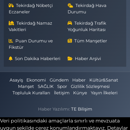
Tekirdağ Nöbetçi
Tekirdağ Hava
Eczaneler
Durumu
Tekirdağ Namaz
Tekirdağ Trafik
Vakitleri
Yoğunluk Haritası
Puan Durumu ve
Tüm Manşetler
Fikstür
Son Dakika Haberleri
Haber Arşivi
Asayiş
Ekonomi
Gündem
Haber
Kültür&Sanat
Manşet
SAĞLIK
Spor
Gizlilik Sözleşmesi
Topluluk Kuralları
İletişim
Künye
Yayın İlkeleri
Haber Yazılımı:
TE Bilişim
Veri politikasındaki amaçlarla sınırlı ve mevzuata
uygun şekilde çerez konumlandırmaktayız. Detaylar