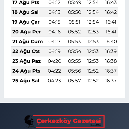
17 Ağu Pts
04:12
05:49
12:54
16:43
1
18 Ağu Sal
04:13
05:50
12:54
16:42
1
19 Ağu Çar
04:15
05:51
12:54
16:41
1
20 Ağu Per
04:16
05:52
12:53
16:41
1
21 Ağu Cum
04:17
05:53
12:53
16:40
1
22 Ağu Cts
04:19
05:54
12:53
16:39
1
23 Ağu Paz
04:20
05:55
12:53
16:38
1
24 Ağu Pts
04:22
05:56
12:52
16:37
1
25 Ağu Sal
04:23
05:57
12:52
16:37
1