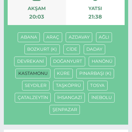
AKŞAM
YATSI
20:03
21:38
ABANA
ARAÇ
AZDAVAY
AĞLI
BOZKURT (K)
CİDE
DADAY
DEVREKANİ
DOĞANYURT
HANÖNÜ
KASTAMONU
KÜRE
PINARBAŞI (K)
SEYDİLER
TAŞKÖPRÜ
TOSYA
ÇATALZEYTİN
İHSANGAZİ
İNEBOLU
ŞENPAZAR