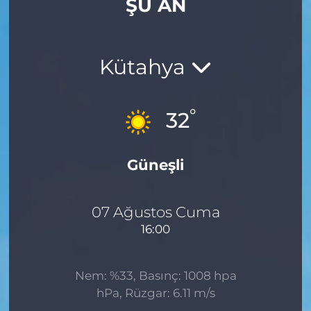
ŞU AN
Gizlilik Sözleşmesi
İletişim
Kütahya
Künye
°
32
Topluluk Kuralları
Güneşli
Yayın İlkeleri
07 Ağustos Cuma
16:00
Nem: %33, Basınç: 1008 hpa
hPa, Rüzgar: 6.11 m/s