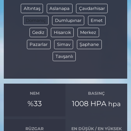
Altıntaş
Aslanapa
Çavdarhisar
Domaniç
Dumlupınar
Emet
Gediz
Hisarcık
Merkez
Pazarlar
Simav
Şaphane
Tavşanlı
NEM
BASINÇ
%33
1008 HPA
hpa
RÜZGAR
EN DÜŞÜK / EN YÜKSEK