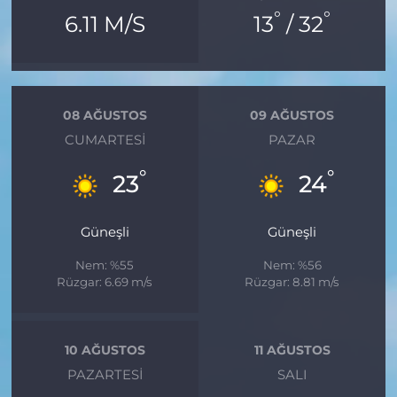
°
°
6.11 M/S
13
/ 32
08 AĞUSTOS
09 AĞUSTOS
CUMARTESI
PAZAR
°
°
23
24
Güneşli
Güneşli
Nem: %55
Nem: %56
Rüzgar: 6.69 m/s
Rüzgar: 8.81 m/s
10 AĞUSTOS
11 AĞUSTOS
PAZARTESI
SALI