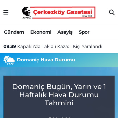
Asayiş
Tekirdağ Nöbetçi Eczaneler
Gündem
Ekonomi
Asayiş
Spor
Ekonomi
Tekirdağ Hava Durumu
09:39
Kapaklı'da Taklalı Kaza: 1 Kişi Yaralandı
Gündem
Tekirdağ Namaz Vakitleri
Domaniç Hava Durumu
Haber
Tekirdağ Trafik Yoğunluk Haritası
Kültür&Sanat
Süper Lig Puan Durumu ve Fikstür
Domaniç Bugün, Yarın ve 1
Manşet
Tüm Manşetler
Haftalık Hava Durumu
SAĞLIK
Son Dakika Haberleri
Tahmini
Spor
Haber Arşivi