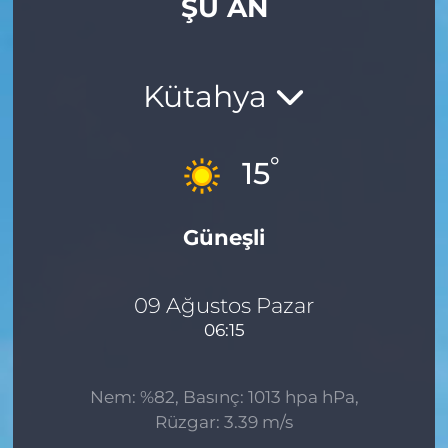
ŞU AN
Gizlilik Sözleşmesi
İletişim
Kütahya
Künye
°
15
Topluluk Kuralları
Güneşli
Yayın İlkeleri
09 Ağustos Pazar
06:15
Nem: %82, Basınç: 1013 hpa hPa,
Rüzgar: 3.39 m/s