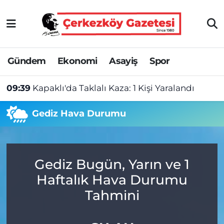
Asayiş
Tekirdağ Nöbetçi Eczaneler
Gündem
Ekonomi
Asayiş
Spor
Ekonomi
Tekirdağ Hava Durumu
09:39
Kapaklı'da Taklalı Kaza: 1 Kişi Yaralandı
Gündem
Tekirdağ Namaz Vakitleri
Gediz Hava Durumu
Haber
Tekirdağ Trafik Yoğunluk Haritası
Kültür&Sanat
Süper Lig Puan Durumu ve Fikstür
Gediz Bugün, Yarın ve 1
Manşet
Tüm Manşetler
Haftalık Hava Durumu
SAĞLIK
Son Dakika Haberleri
Tahmini
Spor
Haber Arşivi