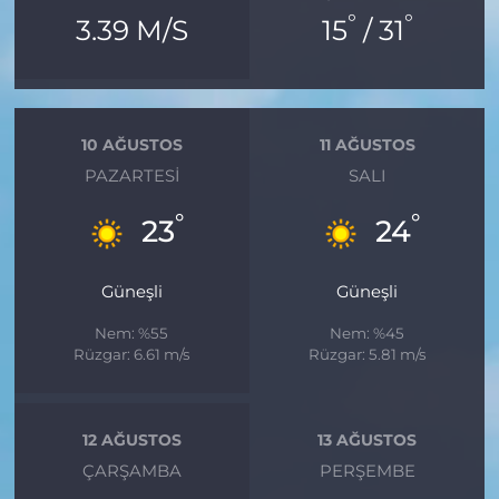
°
°
3.39 M/S
15
/ 31
10 AĞUSTOS
11 AĞUSTOS
PAZARTESI
SALI
°
°
23
24
Güneşli
Güneşli
Nem: %55
Nem: %45
Rüzgar: 6.61 m/s
Rüzgar: 5.81 m/s
12 AĞUSTOS
13 AĞUSTOS
ÇARŞAMBA
PERŞEMBE