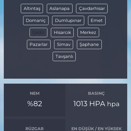
Altıntaş
Aslanapa
Çavdarhisar
Domaniç
Dumlupınar
Emet
Gediz
Hisarcık
Merkez
Pazarlar
Simav
Şaphane
Tavşanlı
NEM
BASINÇ
%82
1013 HPA
hpa
RÜZGAR
EN DÜŞÜK / EN YÜKSEK