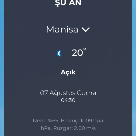
ŞU AN
Gizlilik Sözleşmesi
İletişim
Manisa
Künye
°
20
Topluluk Kuralları
Açık
Yayın İlkeleri
07 Ağustos Cuma
04:30
Nem: %65, Basınç: 1009 hpa
hPa, Rüzgar: 2.00 m/s