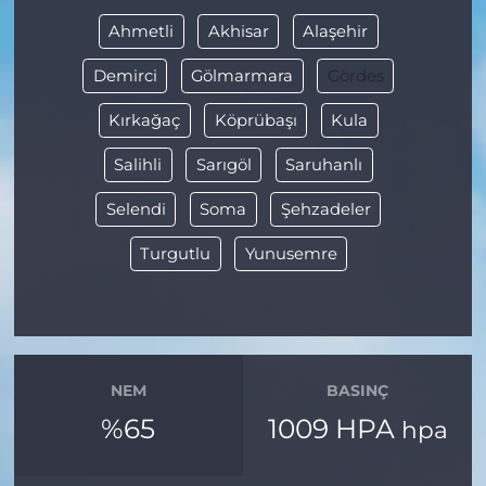
Ahmetli
Akhisar
Alaşehir
Demirci
Gölmarmara
Gördes
Kırkağaç
Köprübaşı
Kula
Salihli
Sarıgöl
Saruhanlı
Selendi
Soma
Şehzadeler
Turgutlu
Yunusemre
NEM
BASINÇ
%65
1009 HPA
hpa