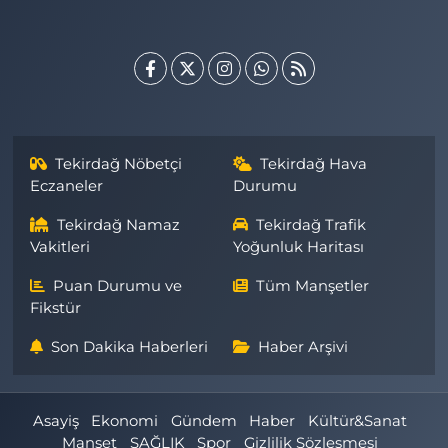
Tekirdağ Nöbetçi
Tekirdağ Hava
Eczaneler
Durumu
Tekirdağ Namaz
Tekirdağ Trafik
Vakitleri
Yoğunluk Haritası
Puan Durumu ve
Tüm Manşetler
Fikstür
Son Dakika Haberleri
Haber Arşivi
Asayiş
Ekonomi
Gündem
Haber
Kültür&Sanat
Manşet
SAĞLIK
Spor
Gizlilik Sözleşmesi