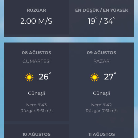
RÜZGAR
EN DÜŞÜK / EN YÜKSEK
°
°
2.00 M/S
19
/ 34
08 AĞUSTOS
09 AĞUSTOS
CUMARTESI
PAZAR
°
°
26
27
Güneşli
Güneşli
Nem: %43
Nem: %42
Rüzgar: 9.61 m/s
Rüzgar: 7.61 m/s
10 AĞUSTOS
11 AĞUSTOS