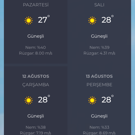
PAZARTESI
SALI
°
°
27
28
Güneşli
Güneşli
Nem: %40
Nem: %39
Rüzgar: 8.00 m/s
Rüzgar: 4.31 m/s
12 AĞUSTOS
13 AĞUSTOS
ÇARŞAMBA
PERŞEMBE
°
°
28
28
Güneşli
Güneşli
Nem: %38
Nem: %33
Rüzgar: 7.19 m/s
Rüzgar: 8.69 m/s