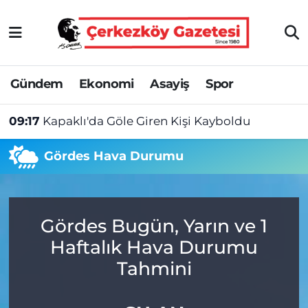
Asayiş
Tekirdağ Nöbetçi Eczaneler
Gündem
Ekonomi
Asayiş
Spor
Ekonomi
Tekirdağ Hava Durumu
09:17
Kapaklı'da Göle Giren Kişi Kayboldu
Gündem
Tekirdağ Namaz Vakitleri
Gördes Hava Durumu
Haber
Tekirdağ Trafik Yoğunluk Haritası
Kültür&Sanat
Süper Lig Puan Durumu ve Fikstür
Gördes Bugün, Yarın ve 1
Manşet
Tüm Manşetler
Haftalık Hava Durumu
SAĞLIK
Son Dakika Haberleri
Tahmini
Spor
Haber Arşivi