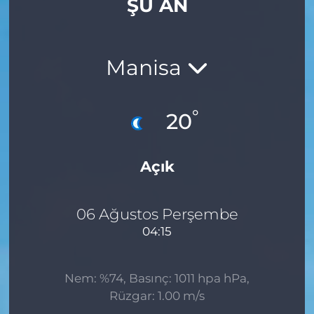
ŞU AN
Gizlilik Sözleşmesi
İletişim
Manisa
Künye
°
20
Topluluk Kuralları
Açık
Yayın İlkeleri
06 Ağustos Perşembe
04:15
Nem: %74, Basınç: 1011 hpa hPa,
Rüzgar: 1.00 m/s