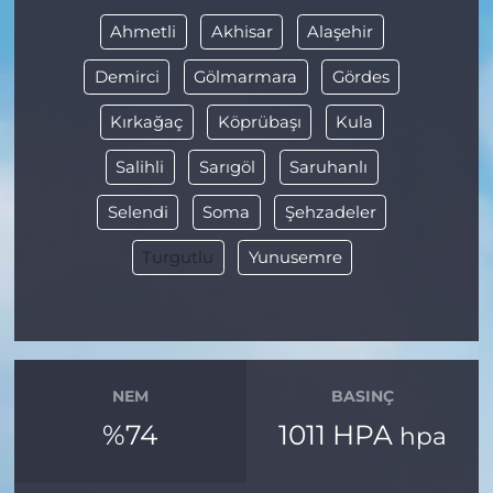
Ahmetli
Akhisar
Alaşehir
Demirci
Gölmarmara
Gördes
Kırkağaç
Köprübaşı
Kula
Salihli
Sarıgöl
Saruhanlı
Selendi
Soma
Şehzadeler
Turgutlu
Yunusemre
NEM
BASINÇ
%74
1011 HPA
hpa