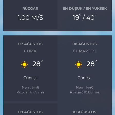
RÜZGAR
EN DÜŞÜK / EN YÜKSEK
°
°
1.00 M/S
19
/ 40
07 AĞUSTOS
08 AĞUSTOS
CUMA
CUMARTESI
°
°
28
28
Güneşli
Güneşli
Nem: %46
Nem: %40
Rüzgar: 8.69 m/s
Rüzgar: 10.00 m/s
09 AĞUSTOS
10 AĞUSTOS