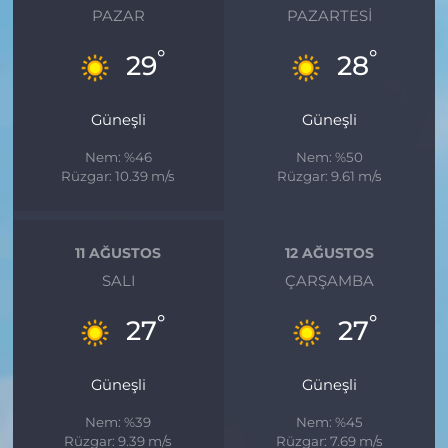
PAZAR
PAZARTESI
°
°
29
28
Güneşli
Güneşli
Nem: %46
Nem: %50
Rüzgar: 10.39 m/s
Rüzgar: 9.61 m/s
11 AĞUSTOS
12 AĞUSTOS
SALI
ÇARŞAMBA
°
°
27
27
Güneşli
Güneşli
Nem: %39
Nem: %45
Rüzgar: 9.39 m/s
Rüzgar: 7.69 m/s