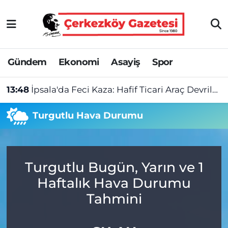
Asayiş
Tekirdağ Nöbetçi Eczaneler
Gündem
Ekonomi
Asayiş
Spor
Ekonomi
Tekirdağ Hava Durumu
13:48
İpsala'da Feci Kaza: Hafif Ticari Araç Devrildi, 1 Ölü 1 Yaralı
Gündem
Tekirdağ Namaz Vakitleri
Turgutlu Hava Durumu
Haber
Tekirdağ Trafik Yoğunluk Haritası
Kültür&Sanat
Süper Lig Puan Durumu ve Fikstür
Turgutlu Bugün, Yarın ve 1
Manşet
Tüm Manşetler
Haftalık Hava Durumu
SAĞLIK
Son Dakika Haberleri
Tahmini
Spor
Haber Arşivi