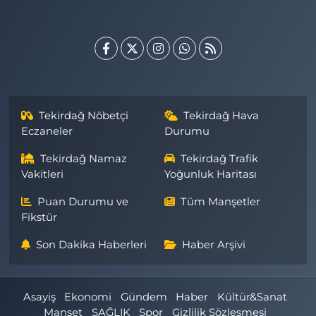
Tekirdağ Nöbetçi
Tekirdağ Hava
Eczaneler
Durumu
Tekirdağ Namaz
Tekirdağ Trafik
Vakitleri
Yoğunluk Haritası
Puan Durumu ve
Tüm Manşetler
Fikstür
Son Dakika Haberleri
Haber Arşivi
Asayiş
Ekonomi
Gündem
Haber
Kültür&Sanat
Manşet
SAĞLIK
Spor
Gizlilik Sözleşmesi