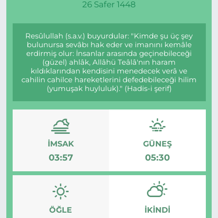
26 Safer 1448
Gizlilik Sözleşmesi
Resûlullah (s.a.v.) buyurdular: "Kimde şu üç şey
İletişim
bulunursa sevâbı hak eder ve imanını kemâle
erdirmiş olur: İnsanlar arasında geçinebileceği
(güzel) ahlâk, Allâhü Teâlâ'nın haram
Künye
kıldıklarından kendisini menedecek verâ ve
cahilin cahilce hareketlerini defedebileceği hilim
(yumuşak huyluluk)." (Hadis-i şerif)
Topluluk Kuralları
Yayın İlkeleri
İMSAK
GÜNEŞ
03:57
05:30
ÖĞLE
İKINDI