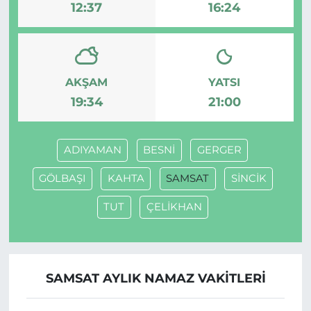
12:37
16:24
AKŞAM
YATSI
19:34
21:00
ADIYAMAN
BESNİ
GERGER
GÖLBAŞI
KAHTA
SAMSAT
SİNCİK
TUT
ÇELİKHAN
SAMSAT AYLIK NAMAZ VAKITLERI