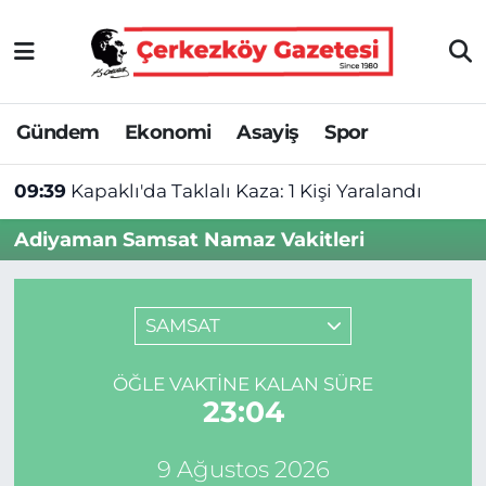
Asayiş
Tekirdağ Nöbetçi Eczaneler
Gündem
Ekonomi
Asayiş
Spor
Ekonomi
Tekirdağ Hava Durumu
09:39
Kapaklı'da Taklalı Kaza: 1 Kişi Yaralandı
Gündem
Tekirdağ Namaz Vakitleri
Adiyaman Samsat Namaz Vakitleri
Haber
Tekirdağ Trafik Yoğunluk Haritası
Kültür&Sanat
Süper Lig Puan Durumu ve Fikstür
SAMSAT
Manşet
Tüm Manşetler
ÖĞLE VAKTINE KALAN SÜRE
23:04
SAĞLIK
Son Dakika Haberleri
9 Ağustos 2026
Spor
Haber Arşivi