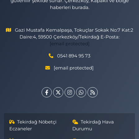
güvenilir şekilde sunar. Çerkezköy, Kapaklı ve bölge
haberleri burada.
Gazi Mustafa Kemalpaşa, Tokuçlar Sokak No:7 Kat:2
Daire:4, 59500 Çerkezköy/Tekirdağ E-Posta:
[email protected]
0541 894 95 73
[email protected]
Tekirdağ Nöbetçi
Tekirdağ Hava
Eczaneler
Durumu