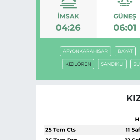
Gizlilik Sözleşmesi
İMSAK
GÜNEŞ
04:26
06:01
İletişim
Künye
AFYONKARAHİSAR
BAYAT
Topluluk Kuralları
KIZILÖREN
SANDIKLI
SU
Yayın İlkeleri
KI
H
25 Tem Cts
11 Sa