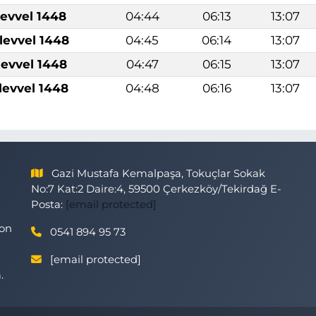
levvel 1448
04:44
06:13
13:07
levvel 1448
04:45
06:14
13:07
levvel 1448
04:47
06:15
13:07
levvel 1448
04:48
06:16
13:07
Gazi Mustafa Kemalpaşa, Tokuçlar Sokak
No:7 Kat:2 Daire:4, 59500 Çerkezköy/Tekirdağ E-
Posta:
[email protected]
son
0541 894 95 73
[email protected]
.