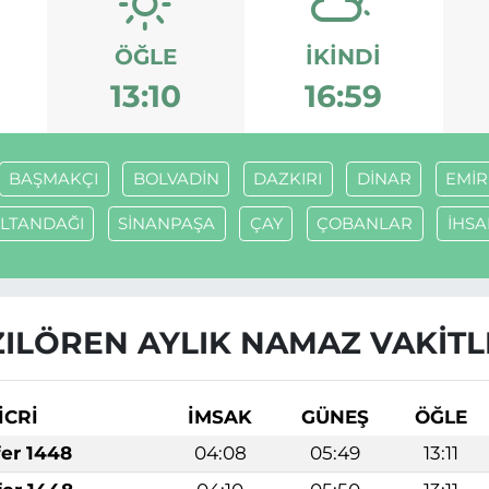
ÖĞLE
İKINDI
13:10
16:59
BAŞMAKÇI
BOLVADİN
DAZKIRI
DİNAR
EMİ
LTANDAĞI
SİNANPAŞA
ÇAY
ÇOBANLAR
İHSA
ZILÖREN AYLIK NAMAZ VAKITL
İCRİ
İMSAK
GÜNEŞ
ÖĞLE
fer 1448
04:08
05:49
13:11