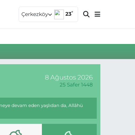
°
23
Çerkezköy
8 Ağustos 2026
25 Safer 1448
emeye devam eden yaşlıdan da, Allâhü