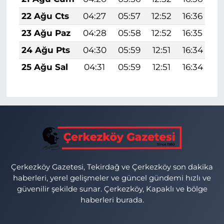
22 Ağu Cts
04:27
05:57
12:52
16:36
1
23 Ağu Paz
04:28
05:58
12:52
16:35
1
24 Ağu Pts
04:30
05:59
12:51
16:34
1
25 Ağu Sal
04:31
05:59
12:51
16:34
1
Çerkezköy Gazetesi, Tekirdağ ve Çerkezköy son dakika
haberleri, yerel gelişmeler ve güncel gündemi hızlı ve
güvenilir şekilde sunar. Çerkezköy, Kapaklı ve bölge
haberleri burada.