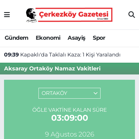
Asayiş
Tekirdağ Nöbetçi Eczaneler
Gündem
Ekonomi
Asayiş
Spor
Ekonomi
Tekirdağ Hava Durumu
09:39
Kapaklı'da Taklalı Kaza: 1 Kişi Yaralandı
Gündem
Tekirdağ Namaz Vakitleri
Aksaray Ortaköy Namaz Vakitleri
Haber
Tekirdağ Trafik Yoğunluk Haritası
Kültür&Sanat
Süper Lig Puan Durumu ve Fikstür
ORTAKÖY
Manşet
Tüm Manşetler
ÖĞLE VAKTINE KALAN SÜRE
03:09:00
SAĞLIK
Son Dakika Haberleri
9 Ağustos 2026
Spor
Haber Arşivi