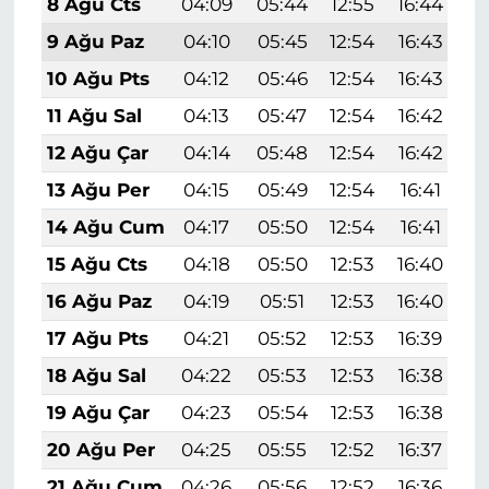
8 Ağu Cts
04:09
05:44
12:55
16:44
1
9 Ağu Paz
04:10
05:45
12:54
16:43
1
10 Ağu Pts
04:12
05:46
12:54
16:43
1
11 Ağu Sal
04:13
05:47
12:54
16:42
1
12 Ağu Çar
04:14
05:48
12:54
16:42
1
13 Ağu Per
04:15
05:49
12:54
16:41
1
14 Ağu Cum
04:17
05:50
12:54
16:41
1
15 Ağu Cts
04:18
05:50
12:53
16:40
1
16 Ağu Paz
04:19
05:51
12:53
16:40
1
17 Ağu Pts
04:21
05:52
12:53
16:39
1
18 Ağu Sal
04:22
05:53
12:53
16:38
1
19 Ağu Çar
04:23
05:54
12:53
16:38
1
20 Ağu Per
04:25
05:55
12:52
16:37
1
21 Ağu Cum
04:26
05:56
12:52
16:36
1