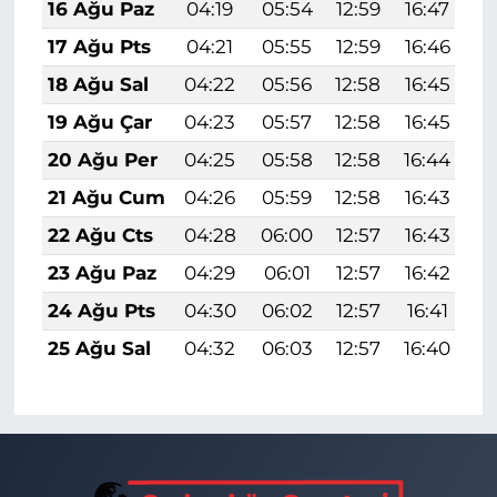
16 Ağu Paz
04:19
05:54
12:59
16:47
1
17 Ağu Pts
04:21
05:55
12:59
16:46
1
18 Ağu Sal
04:22
05:56
12:58
16:45
1
19 Ağu Çar
04:23
05:57
12:58
16:45
1
20 Ağu Per
04:25
05:58
12:58
16:44
1
21 Ağu Cum
04:26
05:59
12:58
16:43
1
22 Ağu Cts
04:28
06:00
12:57
16:43
1
23 Ağu Paz
04:29
06:01
12:57
16:42
1
24 Ağu Pts
04:30
06:02
12:57
16:41
1
25 Ağu Sal
04:32
06:03
12:57
16:40
1