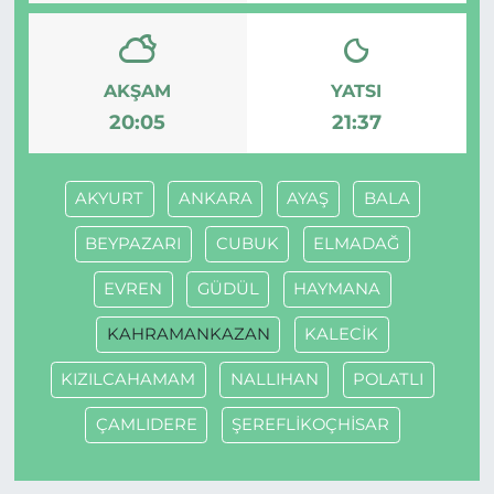
AKŞAM
YATSI
20:05
21:37
AKYURT
ANKARA
AYAŞ
BALA
BEYPAZARI
CUBUK
ELMADAĞ
EVREN
GÜDÜL
HAYMANA
KAHRAMANKAZAN
KALECİK
KIZILCAHAMAM
NALLIHAN
POLATLI
ÇAMLIDERE
ŞEREFLİKOÇHİSAR