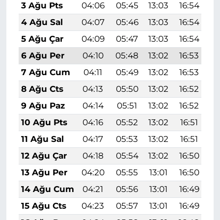
3 Ağu Pts
04:06
05:45
13:03
16:54
2
4 Ağu Sal
04:07
05:46
13:03
16:54
2
5 Ağu Çar
04:09
05:47
13:03
16:54
2
6 Ağu Per
04:10
05:48
13:02
16:53
2
7 Ağu Cum
04:11
05:49
13:02
16:53
2
8 Ağu Cts
04:13
05:50
13:02
16:52
2
9 Ağu Paz
04:14
05:51
13:02
16:52
2
10 Ağu Pts
04:16
05:52
13:02
16:51
2
11 Ağu Sal
04:17
05:53
13:02
16:51
2
12 Ağu Çar
04:18
05:54
13:02
16:50
2
13 Ağu Per
04:20
05:55
13:01
16:50
1
14 Ağu Cum
04:21
05:56
13:01
16:49
1
15 Ağu Cts
04:23
05:57
13:01
16:49
1