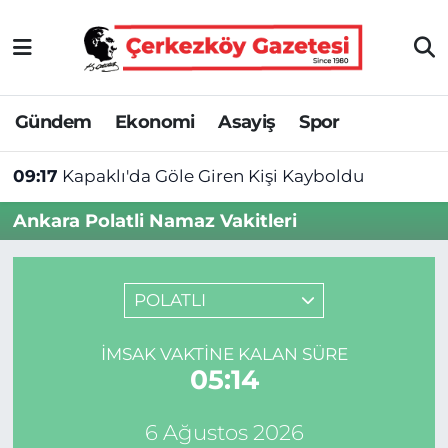
Asayiş
Tekirdağ Nöbetçi Eczaneler
Gündem
Ekonomi
Asayiş
Spor
Ekonomi
Tekirdağ Hava Durumu
09:17
Kapaklı'da Göle Giren Kişi Kayboldu
Gündem
Tekirdağ Namaz Vakitleri
Ankara Polatli Namaz Vakitleri
Haber
Tekirdağ Trafik Yoğunluk Haritası
Kültür&Sanat
Süper Lig Puan Durumu ve Fikstür
POLATLI
Manşet
Tüm Manşetler
İMSAK VAKTINE KALAN SÜRE
05:13
SAĞLIK
Son Dakika Haberleri
6 Ağustos 2026
Spor
Haber Arşivi