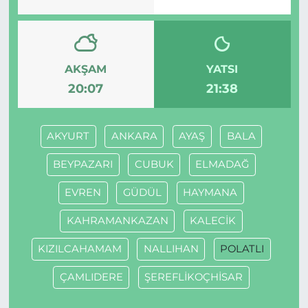
AKŞAM
YATSI
20:07
21:38
AKYURT
ANKARA
AYAŞ
BALA
BEYPAZARI
CUBUK
ELMADAĞ
EVREN
GÜDÜL
HAYMANA
KAHRAMANKAZAN
KALECİK
KIZILCAHAMAM
NALLIHAN
POLATLI
ÇAMLIDERE
ŞEREFLİKOÇHİSAR