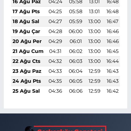
16 Ağu Paz
04:24
05:58
13:01
16:48
1
17 Ağu Pts
04:25
05:58
13:01
16:48
1
18 Ağu Sal
04:27
05:59
13:00
16:47
1
19 Ağu Çar
04:28
06:00
13:00
16:46
1
20 Ağu Per
04:29
06:01
13:00
16:46
1
21 Ağu Cum
04:31
06:02
13:00
16:45
1
22 Ağu Cts
04:32
06:03
13:00
16:44
1
23 Ağu Paz
04:33
06:04
12:59
16:43
1
24 Ağu Pts
04:35
06:05
12:59
16:43
1
25 Ağu Sal
04:36
06:06
12:59
16:42
1