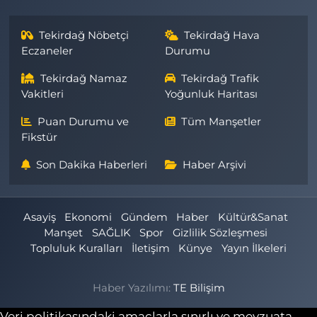
Tekirdağ Nöbetçi
Tekirdağ Hava
Eczaneler
Durumu
Tekirdağ Namaz
Tekirdağ Trafik
Vakitleri
Yoğunluk Haritası
Puan Durumu ve
Tüm Manşetler
Fikstür
Son Dakika Haberleri
Haber Arşivi
Asayiş
Ekonomi
Gündem
Haber
Kültür&Sanat
Manşet
SAĞLIK
Spor
Gizlilik Sözleşmesi
Topluluk Kuralları
İletişim
Künye
Yayın İlkeleri
Haber Yazılımı:
TE Bilişim
Veri politikasındaki amaçlarla sınırlı ve mevzuata