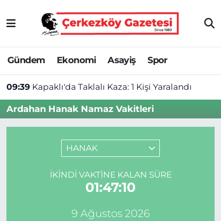
Asayiş
Tekirdağ Nöbetçi Eczaneler
Gündem
Ekonomi
Asayiş
Spor
Ekonomi
Tekirdağ Hava Durumu
09:39
Kapaklı'da Taklalı Kaza: 1 Kişi Yaralandı
Gündem
Tekirdağ Namaz Vakitleri
Ardahan Hanak Namaz Vakitleri
Haber
Tekirdağ Trafik Yoğunluk Haritası
Kültür&Sanat
Süper Lig Puan Durumu ve Fikstür
HANAK
Manşet
Tüm Manşetler
İKINDI VAKTINE KALAN SÜRE
01:47:10
SAĞLIK
Son Dakika Haberleri
9 Ağustos 2026
Spor
Haber Arşivi