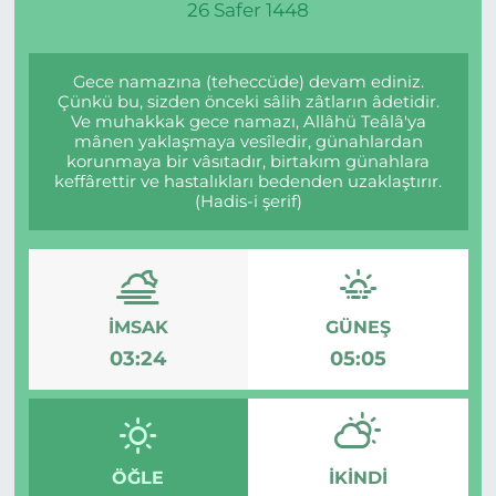
26 Safer 1448
Gizlilik Sözleşmesi
Gece namazına (teheccüde) devam ediniz.
İletişim
Çünkü bu, sizden önceki sâlih zâtların âdetidir.
Ve muhakkak gece namazı, Allâhü Teâlâ'ya
mânen yaklaşmaya vesîledir, günahlardan
Künye
korunmaya bir vâsıtadır, birtakım günahlara
keffârettir ve hastalıkları bedenden uzaklaştırır.
(Hadis-i şerif)
Topluluk Kuralları
Yayın İlkeleri
İMSAK
GÜNEŞ
03:24
05:05
ÖĞLE
İKINDI