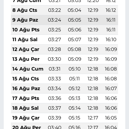
7 Ağu Cum
03:21
05:03
12:20
16:12
1
8 Ağu Cts
03:22
05:04
12:19
16:12
1
9 Ağu Paz
03:24
05:05
12:19
16:11
1
10 Ağu Pts
03:25
05:06
12:19
16:11
1
11 Ağu Sal
03:27
05:07
12:19
16:10
1
12 Ağu Çar
03:28
05:08
12:19
16:09
1
13 Ağu Per
03:30
05:09
12:19
16:09
1
14 Ağu Cum
03:31
05:10
12:18
16:08
1
15 Ağu Cts
03:33
05:11
12:18
16:08
1
16 Ağu Paz
03:34
05:12
12:18
16:07
1
17 Ağu Pts
03:36
05:13
12:18
16:06
1
18 Ağu Sal
03:37
05:14
12:18
16:06
1
19 Ağu Çar
03:39
05:15
12:17
16:05
1
20 Ağu Per
03:40
05:16
12:17
16:04
1