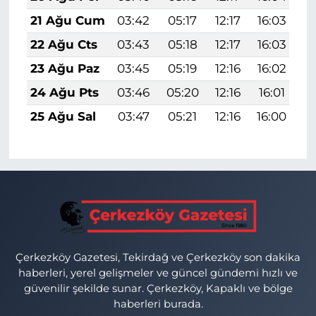
21 Ağu Cum
03:42
05:17
12:17
16:03
1
22 Ağu Cts
03:43
05:18
12:17
16:03
1
23 Ağu Paz
03:45
05:19
12:16
16:02
1
24 Ağu Pts
03:46
05:20
12:16
16:01
1
25 Ağu Sal
03:47
05:21
12:16
16:00
1
Çerkezköy Gazetesi, Tekirdağ ve Çerkezköy son dakika
haberleri, yerel gelişmeler ve güncel gündemi hızlı ve
güvenilir şekilde sunar. Çerkezköy, Kapaklı ve bölge
haberleri burada.