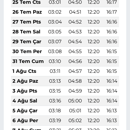
25 Tem Cts
03:01
04:50
12:20
16:17
1
26 Tem Paz
03:02
04:51
12:20
16:17
1
27 Tem Pts
03:04
04:52
12:20
16:16
1
28 Tem Sal
03:05
04:53
12:20
16:16
1
29 Tem Çar
03:07
04:54
12:20
16:16
1
30 Tem Per
03:08
04:55
12:20
16:15
1
31 Tem Cum
03:10
04:56
12:20
16:15
1
1 Ağu Cts
03:11
04:57
12:20
16:15
1
2 Ağu Paz
03:13
04:58
12:20
16:14
1
3 Ağu Pts
03:15
04:59
12:20
16:14
1
4 Ağu Sal
03:16
05:00
12:20
16:14
1
5 Ağu Çar
03:18
05:01
12:20
16:13
1
6 Ağu Per
03:19
05:02
12:20
16:13
1