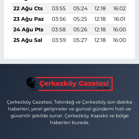
22 Ağu Cts
03:55
05:24
12:18
16:02
1
23 Ağu Paz
03:56
05:25
12:18
16:01
1
24 Ağu Pts
03:58
05:26
12:18
16:00
1
25 Ağu Sal
03:59
05:27
12:18
16:00
1
Çerkezköy Gazetesi, Tekirdağ ve Çerkezköy son dakika
haberleri, yerel gelişmeler ve güncel gündemi hızlı ve
güvenilir şekilde sunar. Çerkezköy, Kapaklı ve bölge
haberleri burada.