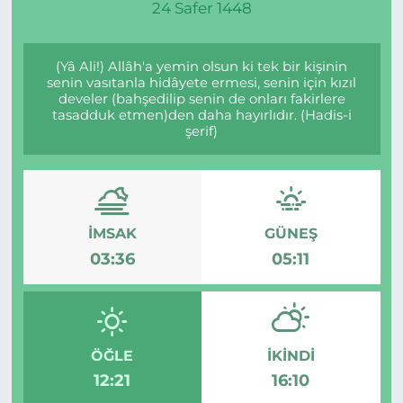
24 Safer 1448
Gizlilik Sözleşmesi
(Yâ Ali!) Allâh'a yemin olsun ki tek bir kişinin
İletişim
senin vasıtanla hidâyete ermesi, senin için kızıl
develer (bahşedilip senin de onları fakirlere
tasadduk etmen)den daha hayırlıdır. (Hadis-i
Künye
şerif)
Topluluk Kuralları
Yayın İlkeleri
İMSAK
GÜNEŞ
03:36
05:11
ÖĞLE
İKINDI
12:21
16:10