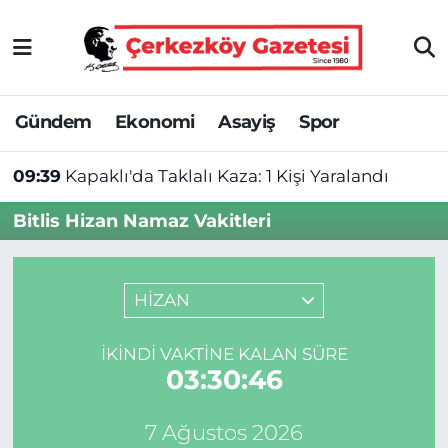
Asayiş
Tekirdağ Nöbetçi Eczaneler
Gündem
Ekonomi
Asayiş
Spor
Ekonomi
Tekirdağ Hava Durumu
09:39
Kapaklı'da Taklalı Kaza: 1 Kişi Yaralandı
Gündem
Tekirdağ Namaz Vakitleri
Bitlis Hizan Namaz Vakitleri
Haber
Tekirdağ Trafik Yoğunluk Haritası
Kültür&Sanat
Süper Lig Puan Durumu ve Fikstür
HİZAN
Manşet
Tüm Manşetler
İKINDI VAKTINE KALAN SÜRE
03:30:46
SAĞLIK
Son Dakika Haberleri
7 Ağustos 2026
Spor
Haber Arşivi