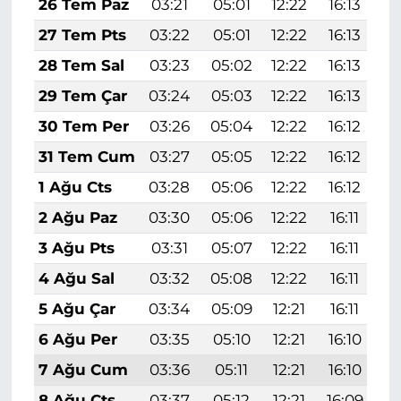
26 Tem Paz
03:21
05:01
12:22
16:13
1
27 Tem Pts
03:22
05:01
12:22
16:13
1
28 Tem Sal
03:23
05:02
12:22
16:13
1
29 Tem Çar
03:24
05:03
12:22
16:13
1
30 Tem Per
03:26
05:04
12:22
16:12
1
31 Tem Cum
03:27
05:05
12:22
16:12
1
1 Ağu Cts
03:28
05:06
12:22
16:12
1
2 Ağu Paz
03:30
05:06
12:22
16:11
1
3 Ağu Pts
03:31
05:07
12:22
16:11
1
4 Ağu Sal
03:32
05:08
12:22
16:11
1
5 Ağu Çar
03:34
05:09
12:21
16:11
1
6 Ağu Per
03:35
05:10
12:21
16:10
1
7 Ağu Cum
03:36
05:11
12:21
16:10
1
8 Ağu Cts
03:37
05:12
12:21
16:09
1