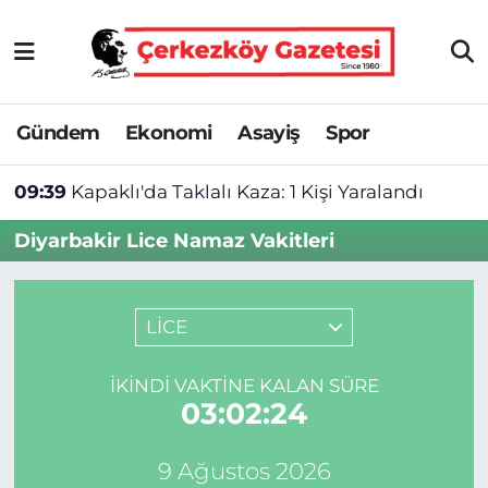
Asayiş
Tekirdağ Nöbetçi Eczaneler
Gündem
Ekonomi
Asayiş
Spor
Ekonomi
Tekirdağ Hava Durumu
09:39
Kapaklı'da Taklalı Kaza: 1 Kişi Yaralandı
Gündem
Tekirdağ Namaz Vakitleri
Diyarbakir Lice Namaz Vakitleri
Haber
Tekirdağ Trafik Yoğunluk Haritası
Kültür&Sanat
Süper Lig Puan Durumu ve Fikstür
LİCE
Manşet
Tüm Manşetler
İKINDI VAKTINE KALAN SÜRE
03:02:24
SAĞLIK
Son Dakika Haberleri
9 Ağustos 2026
Spor
Haber Arşivi