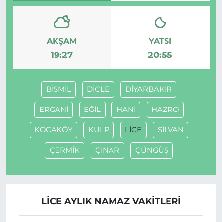
AKŞAM
YATSI
19:27
20:55
BİSMİL
DİCLE
DİYARBAKIR
ERGANİ
EĞİL
HANİ
HAZRO
KOCAKÖY
KULP
LİCE
SİLVAN
ÇERMİK
ÇINAR
ÇÜNGÜŞ
LİCE AYLIK NAMAZ VAKITLERI