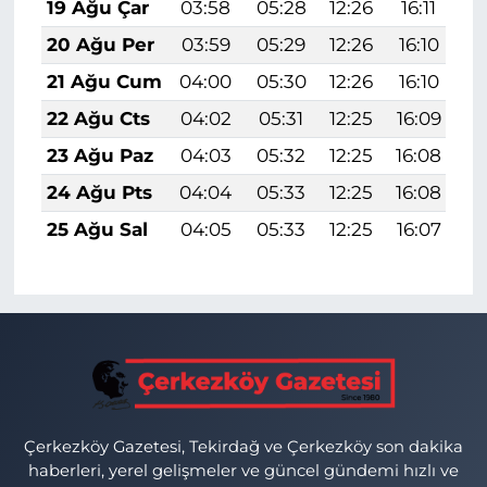
19 Ağu Çar
03:58
05:28
12:26
16:11
1
20 Ağu Per
03:59
05:29
12:26
16:10
1
21 Ağu Cum
04:00
05:30
12:26
16:10
1
22 Ağu Cts
04:02
05:31
12:25
16:09
1
23 Ağu Paz
04:03
05:32
12:25
16:08
1
24 Ağu Pts
04:04
05:33
12:25
16:08
1
25 Ağu Sal
04:05
05:33
12:25
16:07
1
Çerkezköy Gazetesi, Tekirdağ ve Çerkezköy son dakika
haberleri, yerel gelişmeler ve güncel gündemi hızlı ve