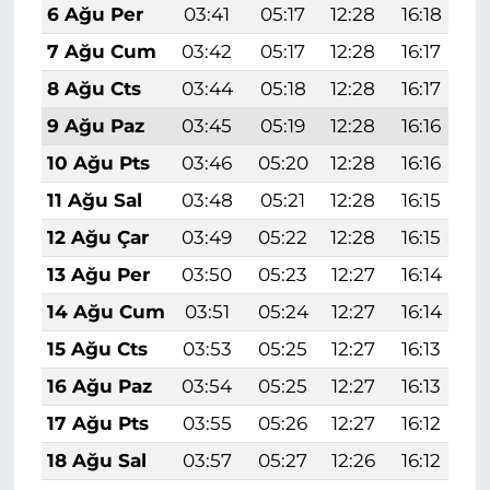
6 Ağu Per
03:41
05:17
12:28
16:18
1
7 Ağu Cum
03:42
05:17
12:28
16:17
1
8 Ağu Cts
03:44
05:18
12:28
16:17
1
9 Ağu Paz
03:45
05:19
12:28
16:16
1
10 Ağu Pts
03:46
05:20
12:28
16:16
1
11 Ağu Sal
03:48
05:21
12:28
16:15
1
12 Ağu Çar
03:49
05:22
12:28
16:15
1
13 Ağu Per
03:50
05:23
12:27
16:14
1
14 Ağu Cum
03:51
05:24
12:27
16:14
1
15 Ağu Cts
03:53
05:25
12:27
16:13
1
16 Ağu Paz
03:54
05:25
12:27
16:13
1
17 Ağu Pts
03:55
05:26
12:27
16:12
1
18 Ağu Sal
03:57
05:27
12:26
16:12
1