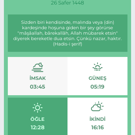
26 Safer 1448
Gizlilik Sözleşmesi
Sizden biri kendisinde, malında veya (din)
İletişim
kardeşinde hoşuna giden bir şey görürse
"mâşâallah, bârekallâh, Allah mübarek etsin"
diyerek bereketle dua etsin. Çünkü nazar, haktır.
Künye
(Hadis-i şerif)
Topluluk Kuralları
Yayın İlkeleri
İMSAK
GÜNEŞ
03:45
05:19
ÖĞLE
İKINDI
12:28
16:16