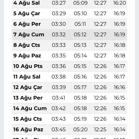
4 Ağu Sal
03:27
05:09
12:27
16:20
1
5 Ağu Çar
03:29
05:10
12:27
16:19
1
6 Ağu Per
03:30
05:11
12:27
16:19
1
7 Ağu Cum
03:32
05:12
12:27
16:19
1
8 Ağu Cts
03:33
05:13
12:27
16:18
1
9 Ağu Paz
03:35
05:14
12:27
16:18
1
10 Ağu Pts
03:36
05:15
12:26
16:17
1
11 Ağu Sal
03:38
05:16
12:26
16:17
1
12 Ağu Çar
03:39
05:17
12:26
16:16
1
13 Ağu Per
03:41
05:18
12:26
16:15
1
14 Ağu Cum
03:42
05:18
12:26
16:15
1
15 Ağu Cts
03:43
05:19
12:26
16:14
1
16 Ağu Paz
03:45
05:20
12:25
16:14
1