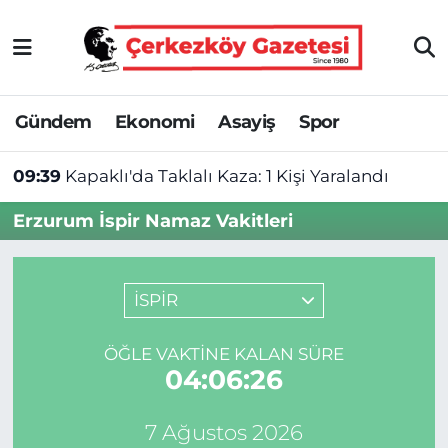
Asayiş
Tekirdağ Nöbetçi Eczaneler
Gündem
Ekonomi
Asayiş
Spor
Ekonomi
Tekirdağ Hava Durumu
09:39
Kapaklı'da Taklalı Kaza: 1 Kişi Yaralandı
Gündem
Tekirdağ Namaz Vakitleri
Erzurum İspir Namaz Vakitleri
Haber
Tekirdağ Trafik Yoğunluk Haritası
Kültür&Sanat
Süper Lig Puan Durumu ve Fikstür
İSPİR
Manşet
Tüm Manşetler
ÖĞLE VAKTINE KALAN SÜRE
04:06:25
SAĞLIK
Son Dakika Haberleri
7 Ağustos 2026
Spor
Haber Arşivi