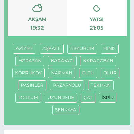
AKŞAM
YATSI
19:32
21:05
AZİZİYE
AŞKALE
ERZURUM
HINIS
HORASAN
KARAYAZI
KARAÇOBAN
KÖPRÜKÖY
NARMAN
OLTU
OLUR
PASİNLER
PAZARYOLU
TEKMAN
TORTUM
UZUNDERE
ÇAT
İSPİR
ŞENKAYA