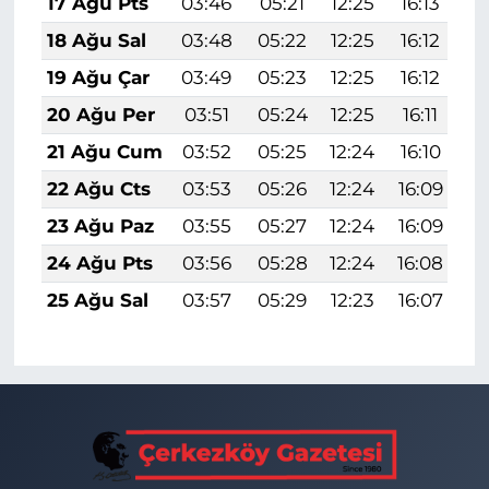
17 Ağu Pts
03:46
05:21
12:25
16:13
1
18 Ağu Sal
03:48
05:22
12:25
16:12
1
19 Ağu Çar
03:49
05:23
12:25
16:12
1
20 Ağu Per
03:51
05:24
12:25
16:11
1
21 Ağu Cum
03:52
05:25
12:24
16:10
1
22 Ağu Cts
03:53
05:26
12:24
16:09
1
23 Ağu Paz
03:55
05:27
12:24
16:09
1
24 Ağu Pts
03:56
05:28
12:24
16:08
1
25 Ağu Sal
03:57
05:29
12:23
16:07
1