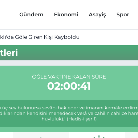
Gündem
Ekonomi
Asayiş
Spor
lı'da Göle Giren Kişi Kayboldu
leri
ÖĞLE VAKTINE KALAN SÜRE
02:00:40
şu üç şey bulunursa sevâbı hak eder ve imanını kemâle erdirmi
ıldıklarından kendisini menedecek verâ ve cahilin cahilce har
huyluluk)." (Hadis-i şerif)