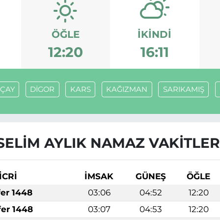
ÖĞLE
İKINDI
12:20
16:11
ÇAY
DİGOR
KARS
KAĞIZMAN
SARIKAMIŞ
SELİM AYLIK NAMAZ VAKITLER
İCRİ
İMSAK
GÜNEŞ
ÖĞLE
fer 1448
03:06
04:52
12:20
fer 1448
03:07
04:53
12:20