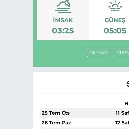
Gizlilik Sözleşmesi
İMSAK
GÜNEŞ
İletişim
03:25
05:05
Künye
AKYAKA
ARPA
Topluluk Kuralları
Yayın İlkeleri
H
25 Tem Cts
11 Sa
26 Tem Paz
12 Sa