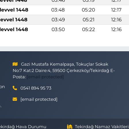
levvel 1448
03:48
05:20
12:17
levvel 1448
03:49
05:21
12:16
levvel 1448
03:50
05:22
12:16
Gazi Mustafa Kemalpaşa, Tokuçlar Sokak
No:7 Kat:2 Daire:4, 59500 Çerkezköy/Tekirdağ E-
Posta:
[email protected]
son
0541 894 95 73
[email protected]
.
ekirdağ Hava Durumu
Tekirdağ Namaz Vakitleri