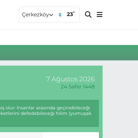
°
23
Çerkezköy
7 Ağustos 2026
24 Safer 1448
ş olur: İnsanlar arasında geçinebileceği
eketlerini defedebileceği hilim (yumuşak