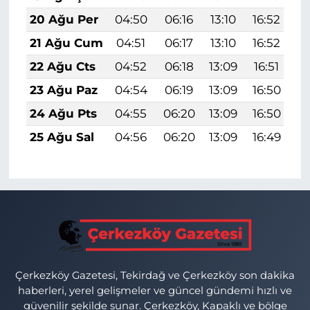
20 Ağu Per
04:50
06:16
13:10
16:52
1
21 Ağu Cum
04:51
06:17
13:10
16:52
1
22 Ağu Cts
04:52
06:18
13:09
16:51
1
23 Ağu Paz
04:54
06:19
13:09
16:50
1
24 Ağu Pts
04:55
06:20
13:09
16:50
1
25 Ağu Sal
04:56
06:20
13:09
16:49
1
Çerkezköy Gazetesi, Tekirdağ ve Çerkezköy son dakika
haberleri, yerel gelişmeler ve güncel gündemi hızlı ve
güvenilir şekilde sunar. Çerkezköy, Kapaklı ve bölge