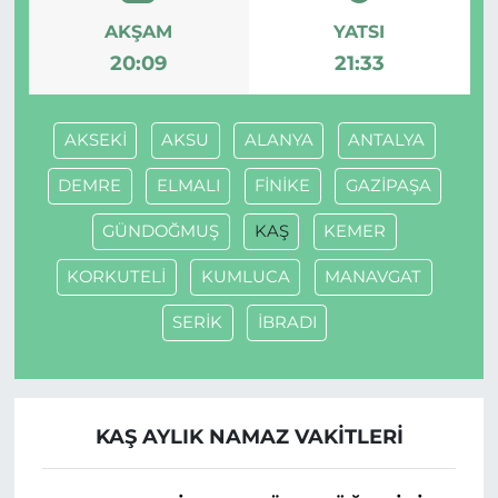
AKŞAM
YATSI
20:09
21:33
AKSEKİ
AKSU
ALANYA
ANTALYA
DEMRE
ELMALI
FİNİKE
GAZİPAŞA
GÜNDOĞMUŞ
KAŞ
KEMER
KORKUTELİ
KUMLUCA
MANAVGAT
SERİK
İBRADI
KAŞ AYLIK NAMAZ VAKITLERI