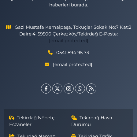
haberleri burada.
Gazi Mustafa Kemalpaşa, Tokuçlar Sokak No:7 Kat:2
Daire:4, 59500 Çerkezköy/Tekirdağ E-Posta:
[email protected]
0541 894 95 73
[email protected]
Tekirdağ Nöbetçi
Tekirdağ Hava
Eczaneler
Durumu
Tekirdağ Namaz
Tekirdağ Trafik