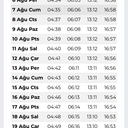
6 Ağu Per
04:34
06:05
13:12
16:58
2
7 Ağu Cum
04:35
06:06
13:12
16:58
2
8 Ağu Cts
04:37
06:07
13:12
16:58
2
9 Ağu Paz
04:38
06:08
13:12
16:57
2
10 Ağu Pts
04:39
06:08
13:12
16:57
2
11 Ağu Sal
04:40
06:09
13:12
16:57
2
12 Ağu Çar
04:41
06:10
13:12
16:56
2
13 Ağu Per
04:42
06:11
13:11
16:56
2
14 Ağu Cum
04:43
06:12
13:11
16:55
2
15 Ağu Cts
04:45
06:12
13:11
16:55
2
16 Ağu Paz
04:46
06:13
13:11
16:54
1
17 Ağu Pts
04:47
06:14
13:11
16:54
1
18 Ağu Sal
04:48
06:15
13:10
16:53
1
19 Ağu Çar
04:49
06:16
13:10
16:53
1