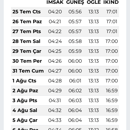
İMSAK
GÜNEŞ
ÖĞLE
İKINDI
A
25 Tem Cts
04:20
05:56
13:13
17:01
2
26 Tem Paz
04:21
05:57
13:13
17:01
2
27 Tem Pts
04:22
05:57
13:13
17:01
2
28 Tem Sal
04:24
05:58
13:13
17:00
2
29 Tem Çar
04:25
05:59
13:13
17:00
2
30 Tem Per
04:26
06:00
13:13
17:00
2
31 Tem Cum
04:27
06:00
13:13
17:00
2
1 Ağu Cts
04:28
06:01
13:13
17:00
2
2 Ağu Paz
04:29
06:02
13:13
16:59
2
3 Ağu Pts
04:31
06:03
13:13
16:59
2
4 Ağu Sal
04:32
06:04
13:13
16:59
2
5 Ağu Çar
04:33
06:04
13:13
16:59
2