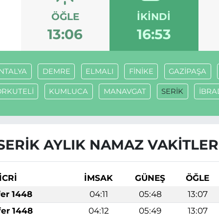
ÖĞLE
İKINDI
13:06
16:53
NTALYA
DEMRE
ELMALI
FİNİKE
GAZİPAŞA
RKUTELİ
KUMLUCA
MANAVGAT
SERİK
İBRA
SERİK AYLIK NAMAZ VAKITLER
İCRİ
İMSAK
GÜNEŞ
ÖĞLE
fer 1448
04:11
05:48
13:07
fer 1448
04:12
05:49
13:07