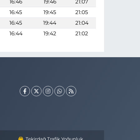
16:46
19:46
21:07
16:45
19:45
21:05
16:45
19:44
21:04
16:44
19:42
21:02
Tekirdağ Trafik Yoğunluk