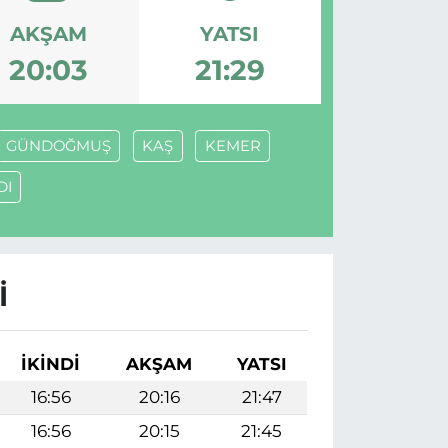
AKŞAM
YATSI
20:03
21:29
GÜNDOĞMUŞ
KAŞ
KEMER
DI
I
İKINDI
AKŞAM
YATSI
16:56
20:16
21:47
16:56
20:15
21:45