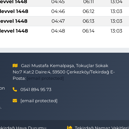
levvel 1448
04:45
06:11
13:04
levvel 1448
04:46
06:12
13:03
levvel 1448
04:47
06:13
13:03
levvel 1448
04:48
06:14
13:03
Gazi Mustafa Kemalpaşa, Tokuçlar Sokak
No:7 Kat:2 Daire:4, 59500 Çerkezköy/Tekirdağ E-
Posta:
[email protected]
son
0541 894 95 73
[email protected]
.
ekirdağ Hava Durumu
Tekirdağ Namaz Vakitleri