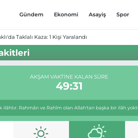
Gündem
Ekonomi
Asayiş
Spor
lı'da Taklalı Kaza: 1 Kişi Yaralandı
kitleri
AKŞAM VAKTINE KALAN SÜRE
49:30
 tek ilâhtır. Rahmân ve Rahîm olan Allah'tan başka bir ilâh yoktu