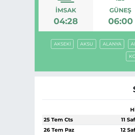
İMSAK
GÜNEŞ
Gizlilik Sözleşmesi
04:28
06:00
İletişim
Künye
AKSEKİ
AKSU
ALANYA
A
KO
Topluluk Kuralları
Yayın İlkeleri
H
25 Tem Cts
11 Sa
26 Tem Paz
12 Sa