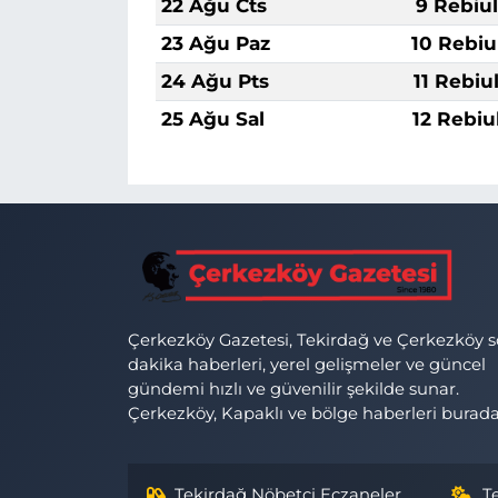
22 Ağu Cts
9 Rebiu
23 Ağu Paz
10 Rebiu
24 Ağu Pts
11 Rebiu
25 Ağu Sal
12 Rebiu
Çerkezköy Gazetesi, Tekirdağ ve Çerkezköy 
dakika haberleri, yerel gelişmeler ve güncel
gündemi hızlı ve güvenilir şekilde sunar.
Çerkezköy, Kapaklı ve bölge haberleri burada
Tekirdağ Nöbetçi Eczaneler
T