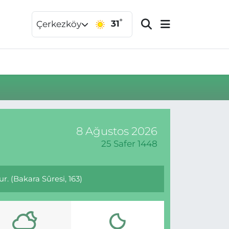
°
31
Çerkezköy
8 Ağustos 2026
25 Safer 1448
r. (Bakara Sûresi, 163)