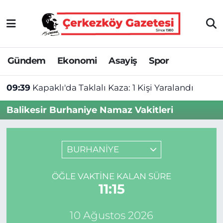
Asayiş
Tekirdağ Nöbetçi Eczaneler
Gündem
Ekonomi
Asayiş
Spor
Ekonomi
Tekirdağ Hava Durumu
09:39
Kapaklı'da Taklalı Kaza: 1 Kişi Yaralandı
Gündem
Tekirdağ Namaz Vakitleri
Balikesir Burhaniye Namaz Vakitleri
Haber
Tekirdağ Trafik Yoğunluk Haritası
Kültür&Sanat
Süper Lig Puan Durumu ve Fikstür
BURHANİYE
Manşet
Tüm Manşetler
ÖĞLE VAKTINE KALAN SÜRE
11:14
SAĞLIK
Son Dakika Haberleri
10 Ağustos 2026
Spor
Haber Arşivi