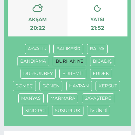
AKŞAM
YATSI
20:22
21:52
AYVALIK
BALIKESİR
BALYA
BANDIRMA
BURHANİYE
BİGADİÇ
DURSUNBEY
EDREMİT
ERDEK
GÖMEÇ
GÖNEN
HAVRAN
KEPSUT
MANYAS
MARMARA
SAVAŞTEPE
SINDIRGI
SUSURLUK
İVRİNDİ