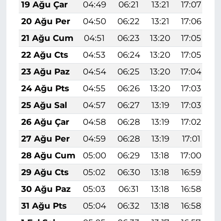
19 Ağu Çar
04:49
06:21
13:21
17:07
2
20 Ağu Per
04:50
06:22
13:21
17:06
2
21 Ağu Cum
04:51
06:23
13:20
17:05
2
22 Ağu Cts
04:53
06:24
13:20
17:05
2
23 Ağu Paz
04:54
06:25
13:20
17:04
2
24 Ağu Pts
04:55
06:26
13:20
17:03
2
25 Ağu Sal
04:57
06:27
13:19
17:03
2
26 Ağu Çar
04:58
06:28
13:19
17:02
2
27 Ağu Per
04:59
06:28
13:19
17:01
1
28 Ağu Cum
05:00
06:29
13:18
17:00
1
29 Ağu Cts
05:02
06:30
13:18
16:59
1
30 Ağu Paz
05:03
06:31
13:18
16:58
1
31 Ağu Pts
05:04
06:32
13:18
16:58
1