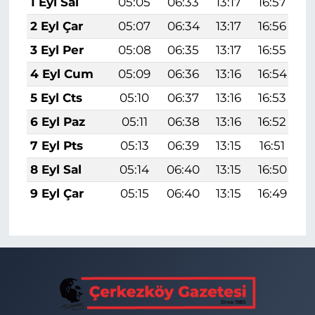
1 Eyl Sal
05:05
06:33
13:17
16:57
1
2 Eyl Çar
05:07
06:34
13:17
16:56
1
3 Eyl Per
05:08
06:35
13:17
16:55
1
4 Eyl Cum
05:09
06:36
13:16
16:54
1
5 Eyl Cts
05:10
06:37
13:16
16:53
1
6 Eyl Paz
05:11
06:38
13:16
16:52
1
7 Eyl Pts
05:13
06:39
13:15
16:51
1
8 Eyl Sal
05:14
06:40
13:15
16:50
1
9 Eyl Çar
05:15
06:40
13:15
16:49
1