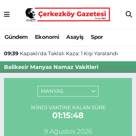
Asayiş
Tekirdağ Nöbetçi Eczaneler
Gündem
Ekonomi
Asayiş
Spor
Ekonomi
Tekirdağ Hava Durumu
09:39
Kapaklı'da Taklalı Kaza: 1 Kişi Yaralandı
Gündem
Tekirdağ Namaz Vakitleri
Balikesir Manyas Namaz Vakitleri
Haber
Tekirdağ Trafik Yoğunluk Haritası
Kültür&Sanat
Süper Lig Puan Durumu ve Fikstür
MANYAS
Manşet
Tüm Manşetler
İKINDI VAKTINE KALAN SÜRE
01:15:47
SAĞLIK
Son Dakika Haberleri
9 Ağustos 2026
Spor
Haber Arşivi