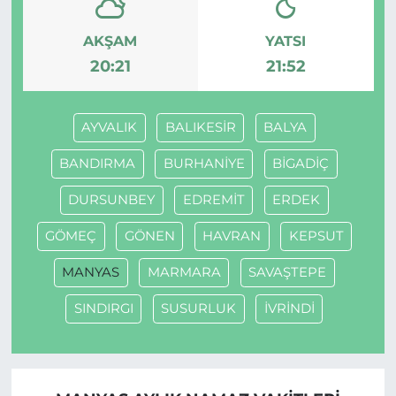
AKŞAM
YATSI
20:21
21:52
AYVALIK
BALIKESİR
BALYA
BANDIRMA
BURHANİYE
BİGADİÇ
DURSUNBEY
EDREMİT
ERDEK
GÖMEÇ
GÖNEN
HAVRAN
KEPSUT
MANYAS
MARMARA
SAVAŞTEPE
SINDIRGI
SUSURLUK
İVRİNDİ