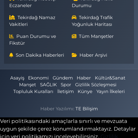
Eczaneler
Durumu
Tekirdağ Namaz
Tekirdağ Trafik
Vakitleri
Yoğunluk Haritası
Puan Durumu ve
Tüm Manşetler
Fikstür
Son Dakika Haberleri
Haber Arşivi
Asayiş
Ekonomi
Gündem
Haber
Kültür&Sanat
Manşet
SAĞLIK
Spor
Gizlilik Sözleşmesi
Topluluk Kuralları
İletişim
Künye
Yayın İlkeleri
Haber Yazılımı:
TE Bilişim
Veri politikasındaki amaçlarla sınırlı ve mevzuata
uygun şekilde çerez konumlandırmaktayız. Detaylar
için veri politikamızı inceleyebilirsiniz.
Gizlilik