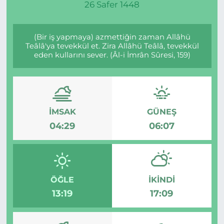
26 Safer 1448
Gizlilik Sözleşmesi
(Bir iş yapmaya) azmettiğin zaman Allâhü
İletişim
Teâlâ'ya tevekkül et. Zira Allâhü Teâlâ, tevekkül
eden kullarını sever. (Âl-i İmrân Sûresi, 159)
Künye
Topluluk Kuralları
İMSAK
GÜNEŞ
Yayın İlkeleri
04:29
06:07
ÖĞLE
İKINDI
13:19
17:09