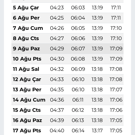
5 Ağu Çar
04:23
06:03
13:19
17:11
2
6 Ağu Per
04:25
06:04
13:19
17:11
2
7 Ağu Cum
04:26
06:05
13:19
17:10
2
8 Ağu Cts
04:27
06:06
13:19
17:10
2
9 Ağu Paz
04:29
06:07
13:19
17:09
2
10 Ağu Pts
04:30
06:08
13:19
17:09
2
11 Ağu Sal
04:32
06:09
13:18
17:08
2
12 Ağu Çar
04:33
06:10
13:18
17:08
2
13 Ağu Per
04:35
06:10
13:18
17:07
2
14 Ağu Cum
04:36
06:11
13:18
17:06
2
15 Ağu Cts
04:37
06:12
13:18
17:06
2
16 Ağu Paz
04:39
06:13
13:18
17:05
2
17 Ağu Pts
04:40
06:14
13:17
17:05
2