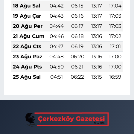
18 Ağu Sal
04:42
06:15
13:17
17:04
2
19 Ağu Çar
04:43
06:16
13:17
17:03
2
20 Ağu Per
04:44
06:17
13:17
17:03
2
21 Ağu Cum
04:46
06:18
13:16
17:02
2
22 Ağu Cts
04:47
06:19
13:16
17:01
2
23 Ağu Paz
04:48
06:20
13:16
17:00
2
24 Ağu Pts
04:50
06:21
13:16
17:00
2
25 Ağu Sal
04:51
06:22
13:15
16:59
1